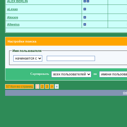
ALEX BERLIN
aLexao
Alexxre
Allweiss
Настройки поиска
Имя пользователя
Сортировать
по
57 Кол-во страниц
1
2
3
>
»
Об