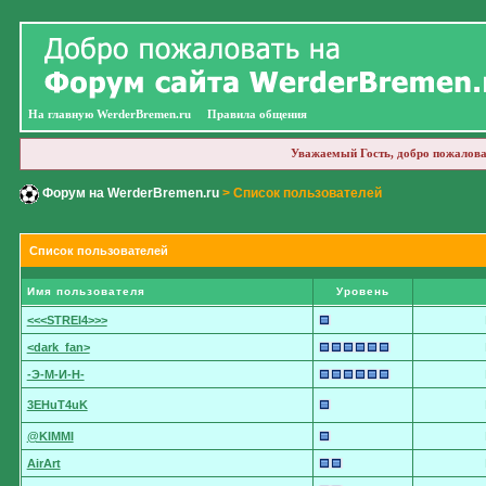
На главную WerderBremen.ru
Правила общения
Уважаемый Гость, добро пожалова
Форум на WerderBremen.ru
> Список пользователей
Список пользователей
Имя пользователя
Уровень
<<<STREI4>>>
<dark_fan>
-Э-М-И-Н-
3EHuT4uK
@KIMMI
AirArt