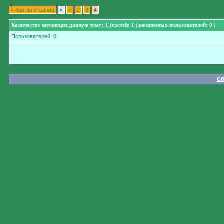
4 Кол-во страниц
«
<
2
3
4
Количество читающих данную тему: 1 (гостей: 1 | анонимных пользователей: 0 )
Пользователей: 0
Об