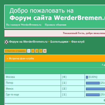
На главную WerderBremen.ru
Правила общения
Уважаемый Гость, добро пожалова
Форум на WerderBremen.ru
>
Болельщики
>
Фан-клуб
4 Кол-во страниц
«
<
2
3
4
Встреча фан-клуба
Г
Москва
[
0
]
[0.00%]
Питер
[
1
]
[25.
Минск
[
2
]
Где-то еще
[
1
]
[25.