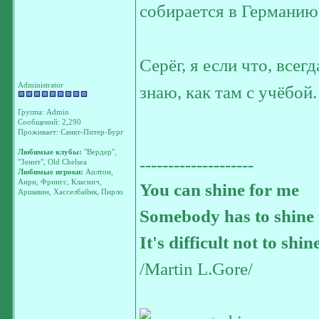
собирается в Германию,
Серёг, я если что, всег
Administrator
знаю, как там с учёбой
Группа: Admin
Сообщений: 2,290
Проживает: Санкт-Питер-Бург
Любимые клубы:
"Вердер",
--------------------
"Зенит", Old Chelsea
Любимые игроки:
Аилтон,
Анри, Фрингс, Класнич,
You can shine for me
Аршавин, Хасселбайнк, Пирло
Somebody has to shine 
It's difficult not to shin
/Martin L.Gore/