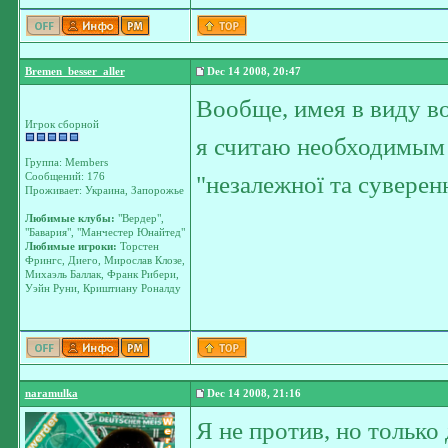
Bremen_besser_aller
Dec 14 2008, 20:47
Вообще, имея в виду в
Игрок сборной
я считаю необходимым 
Группа: Members
Сообщений: 176
"незалежної та суверен
Проживает: Украина, Запорожье
Любимые клубы:
"Вердер",
"Бавария", "Манчестер Юнайтед"
Любимые игроки:
Торстен
Фрингс, Диего, Мирослав Клозе,
Михаэль Баллак, Франк Рибери,
Уэйн Руни, Криштиану Роналду
naramulka
Dec 14 2008, 21:16
Я не против, но только