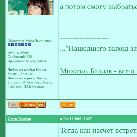
а потом смогу выбратьс
--------------------
Обладатель Кубка Чемпионов
..."Нашедшего выход з
Группа: Admin
Сообщений: 650
Проживает: belarus, Minsk
Михаэль Баллак - все о
Любимые клубы:
Вердер
Бремен, Арсенал
Любимые игроки:
Диего,
К.Фритц, М.Розенберг, Баллак,
Фабрегас, П.Мертезакер
Green Musician
Dec 14 2008, 21:57
Тогда как насчет встре