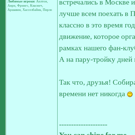
встречались в Москве и
Любимые игроки:
Аилтон,
Анри, Фрингс, Класнич,
Аршавин, Хасселбайнк, Пирло
лучше всем поехать в П
классно в это время го
движение, которое орга
рамках нашего фан-кл
А на пару-тройку дней 
Так что, друзья! Соби
времени нет никогда
--------------------
You can shine for me