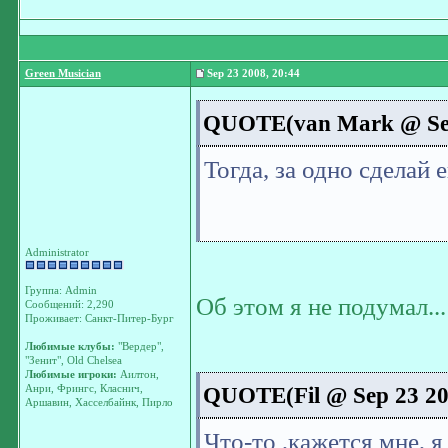
Green Musician
Sep 23 2008, 20:44
QUOTE(van Mark @ Sep 
Тогда, за одно сделай
Administrator
Группа: Admin
Об этом я не подумал..
Сообщений: 2,290
Проживает: Санкт-Питер-Бург
Любимые клубы:
"Вердер",
"Зенит", Old Chelsea
Любимые игроки:
Аилтон,
QUOTE(Fil @ Sep 23 200
Анри, Фрингс, Класнич,
Аршавин, Хасселбайнк, Пирло
Что-то ,кажется мне, 