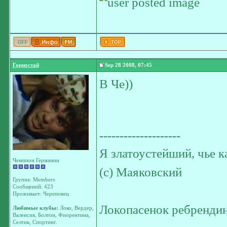
Горностай
Sep 28 2008, 07:45
В Че))
--------------------
Я златоустейший, чье к
Чемпион Германии
(с) Маяковский
Группа: Members
Сообщений: 423
Проживает: Череповец
Локопасенок ребрендин
Любимые клубы:
Локо, Вердер,
Валенсия, Болтон, Фиорентина,
Селтик, Спортинг.