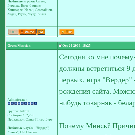
Любимые игроки:
Сычев,
Гуренко, Биля, Фрингс,
Канисарес, Нолан, Яскелайнен,
Зидан, Рауль, Муту, Вилья
Green Musician
Oct 24 2008, 18:25
Сегодня ко мне почему
должны встретиться 9 д
первых, игра "Вердер" -
рождения сайта. Можн
Administrator
нибудь товарняк - бел
Группа: Admin
Сообщений: 2,290
Проживает: Санкт-Питер-Бург
Почему Минск? Причин
Любимые клубы:
"Вердер",
"Зенит", Old Chelsea