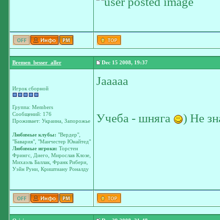
Bremen_besser_aller
Dec 15 2008, 19:37
Jaaaaa
Игрок сборной
Группа: Members
Сообщений: 176
Учеба - шняга
) Не з
Проживает: Украина, Запорожье
Любимые клубы:
"Вердер",
"Бавария", "Манчестер Юнайтед"
Любимые игроки:
Торстен
Фрингс, Диего, Мирослав Клозе,
Михаэль Баллак, Франк Рибери,
Уэйн Руни, Криштиану Роналду