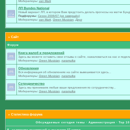
Модераторы:
van Mark
ЛП Bundes National
Новый вариант ЛП, в котором Вам предстоить делать прогнозы на матчи Бунде
Подфорумы:
Сезон 2006/07 (не завершён)
Модераторы:
van Mark
,
Green Musician
,
Друг
Сайт
Форум
Книга жалоб и предложений
Здесь вы можете оставить свои отзывы о сайте, нажаловаться на нас и подели
Модераторы:
Green Musician
,
naramulka
Обновления
Вся информация об обновлениях на сайте вывешивается здесь...
Модераторы:
Green Musician
,
naramulka
Сотрудничество
Здесь мы принимаем любые ваши предложения по сотрудничеству...
Модераторы:
Green Musician
,
naramulka
Статистика форума
Обсуждаемые сегодня темы
·
Администрация
·
Top 10
0 - количество посетителей за последние 15 минут