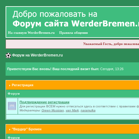
На главную WerderBremen.ru
Правила общения
Уважаемый Гость, добро пожалова
Форум на WerderBremen.ru
Приветствуем Вас вновь! Ваш последний визит был:
Сегодня, 13:26
Регистрация
Форум
Подтверждение регистрации
Для регистрации ВСЕМ нужно отписаться здесь в соответствии с правилами 
Модераторы:
Green Musician
,
van Mark
,
naramulka
"Вердер" Бремен
Форум