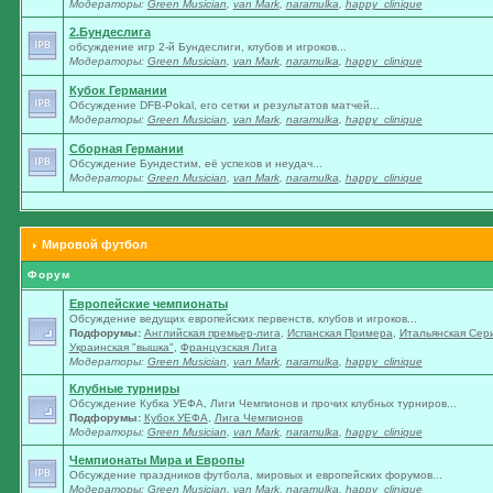
Модераторы:
Green Musician
,
van Mark
,
naramulka
,
happy_clinique
2.Бундеслига
обсуждение игр 2-й Бундеслиги, клубов и игроков...
Модераторы:
Green Musician
,
van Mark
,
naramulka
,
happy_clinique
Кубок Германии
Обсуждение DFB-Pokal, его сетки и результатов матчей...
Модераторы:
Green Musician
,
van Mark
,
naramulka
,
happy_clinique
Сборная Германии
Обсуждение Бундестим, её успехов и неудач...
Модераторы:
Green Musician
,
van Mark
,
naramulka
,
happy_clinique
Мировой футбол
Форум
Европейские чемпионаты
Обсуждение ведущих европейских первенств, клубов и игроков...
Подфорумы:
Английская премьер-лига
,
Испанская Примера
,
Итальянская Сер
Украинская "вышка"
,
Французская Лига
Модераторы:
Green Musician
,
van Mark
,
naramulka
,
happy_clinique
Клубные турниры
Обсуждение Кубка УЕФА, Лиги Чемпионов и прочих клубных турниров...
Подфорумы:
Кубок УЕФА
,
Лига Чемпионов
Модераторы:
Green Musician
,
van Mark
,
naramulka
,
happy_clinique
Чемпионаты Мира и Европы
Обсуждение праздников футбола, мировых и европейских форумов...
Модераторы:
Green Musician
,
van Mark
,
naramulka
,
happy_clinique