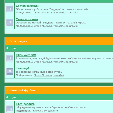
Состав команды
Обсуждение футболистов "Вердера" и тренерского штаба...
Модераторы:
Green Musician
,
van Mark
,
naramulka
Матчи и тактика
Обсуждение матчей "Вердера", тактики и анализ игры...
Модераторы:
Green Musician
,
van Mark
,
naramulka
Болельщики
Форум
100% Werder!!!
Болельщики, вам сюда! Здесь вы можете любыми способами выражать свою лю
Модераторы:
Green Musician
,
van Mark
,
naramulka
Фан-клуб
все вопросы, связанные с фан-клубом
Модераторы:
Green Musician
,
van Mark
Немецкий футбол
Форум
1.Бундеслига
обсуждение игр чемпионата Германии, клубов и игроков...
Подфорумы:
Клубы 1.Бундеслиги