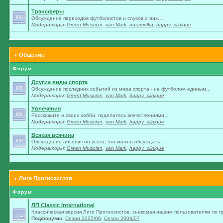
Трансферы
Обсуждение переходов футболистов и слухов о них...
Модераторы:
Green Musician
,
van Mark
,
naramulka
,
happy_clinique
Общение
Форум
Другие виды спорта
Обсуждение последних событий из мира спорта - не футболом единым...
Модераторы:
Green Musician
,
van Mark
,
happy_clinique
Увлечения
Расскажите о своих хобби, поделитесь впечатлениями...
Модераторы:
Green Musician
,
van Mark
,
happy_clinique
Всякая всячина
Обсуждение абсолютно всего, что можно обсуждать...
Модераторы:
Green Musician
,
van Mark
,
happy_clinique
Лига Прогнозистов
Форум
ЛП Classic International
Классическая версия Лиги Прогнозистов, знакомая нашим пользователям по п
Подфорумы:
Сезон 2005/06
,
Сезон 2006/07