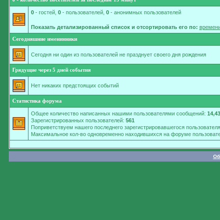
0
- гостей,
0
- пользователей,
0
- анонимных пользователей
Показать детализированный список и отсортировать его по:
времени
Сегодняшние именинники
Сегодня ни один из пользователей не празднует своего дня рождения
Грядущие через 5 дней события
Нет никаких предстоящих событий
Статистика форума
Общее количество написанных нашими пользователями сообщений:
14,4
Зарегистрированных пользователей:
561
Поприветствуем нашего последнего зарегистрировавшегося пользовател
Максимальное кол-во одновременно находившихся на форуме пользовате
Об