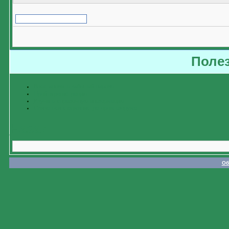
Поле
Восстановить забытый пароль
Пройти регистрацию
Изучить справочную информацию
Связаться с администратором форума
Назад
Об