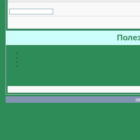
Поле
Восстановить забытый пароль
Пройти регистрацию
Изучить справочную информацию
Связаться с администратором форума
Назад
Об