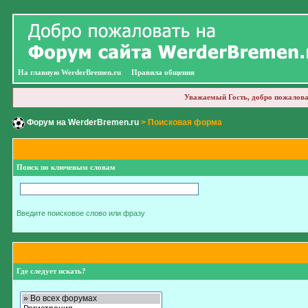
На главную WerderBremen.ru
Правила общения
Уважаемый Гость, добро пожалова
Форум на WerderBremen.ru
> Поисковая форма
Поиск по ключевым словам
Введите поисковое слово или фразу
Где следует искать?