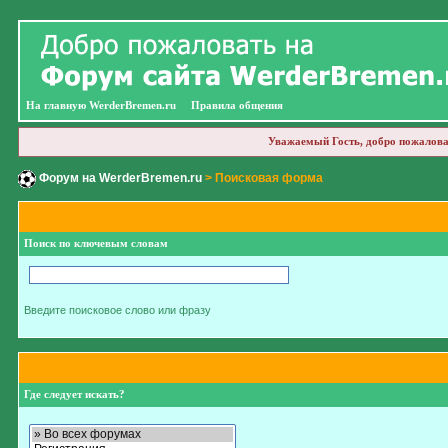
На главную WerderBremen.ru
Правила общения
Уважаемый Гость, добро пожалова
Форум на WerderBremen.ru
> Поисковая форма
Поиск по ключевым словам
Введите поисковое слово или фразу
Где следует искать?