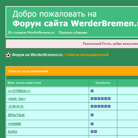
На главную WerderBremen.ru
Правила общения
Уважаемый Гость, добро пожалова
Форум на WerderBremen.ru
> Список пользователей
Список пользователей
Имя пользователя
Уровень
<<<STREI4>>>
<dark_fan>
-Э-М-И-Н-
3EHuT4uK
@KIMMI
AirArt