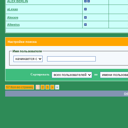
ALEX BERLIN
aLexao
Alexxre
Allweiss
Настройки поиска
Имя пользователя
Сортировать
по
57 Кол-во страниц
1
2
3
>
»
Об