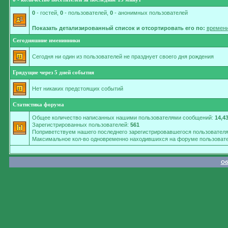
0
- гостей,
0
- пользователей,
0
- анонимных пользователей
Показать детализированный список и отсортировать его по:
времени
Сегодняшние именинники
Сегодня ни один из пользователей не празднует своего дня рождения
Грядущие через 5 дней события
Нет никаких предстоящих событий
Статистика форума
Общее количество написанных нашими пользователями сообщений:
14,4
Зарегистрированных пользователей:
561
Поприветствуем нашего последнего зарегистрировавшегося пользовател
Максимальное кол-во одновременно находившихся на форуме пользовате
Об