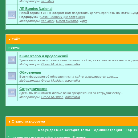
Модераторы:
van Mark
ЛП Bundes National
Новый вариант ЛП, в котором Вам предстоить делать прогнозы на матчи Бунде
Подфорумы:
Сезон 2006/07 (не завершён)
Модераторы:
van Mark
,
Green Musician
,
Друг
Сайт
Форум
Книга жалоб и предложений
Здесь вы можете оставить свои отзывы о сайте, нажаловаться на нас и подели
Модераторы:
Green Musician
,
naramulka
Обновления
Вся информация об обновлениях на сайте вывешивается здесь...
Модераторы:
Green Musician
,
naramulka
Сотрудничество
Здесь мы принимаем любые ваши предложения по сотрудничеству...
Модераторы:
Green Musician
,
naramulka
Статистика форума
Обсуждаемые сегодня темы
·
Администрация
·
Top 10
0 - количество посетителей за последние 15 минут