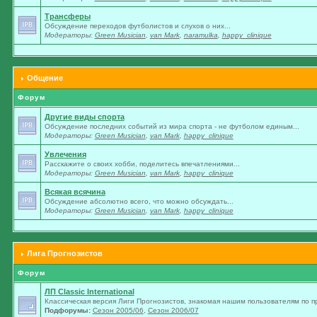
Трансферы
Обсуждение переходов футболистов и слухов о них...
Модераторы:
Green Musician
,
van Mark
,
naramulka
,
happy_clinique
Общение
Форум
Другие виды спорта
Обсуждение последних событий из мира спорта - не футболом единым...
Модераторы:
Green Musician
,
van Mark
,
happy_clinique
Увлечения
Расскажите о своих хобби, поделитесь впечатлениями...
Модераторы:
Green Musician
,
van Mark
,
happy_clinique
Всякая всячина
Обсуждение абсолютно всего, что можно обсуждать...
Модераторы:
Green Musician
,
van Mark
,
happy_clinique
Лига Прогнозистов
Форум
ЛП Classic International
Классическая версия Лиги Прогнозистов, знакомая нашим пользователям по п
Подфорумы:
Сезон 2005/06
,
Сезон 2006/07