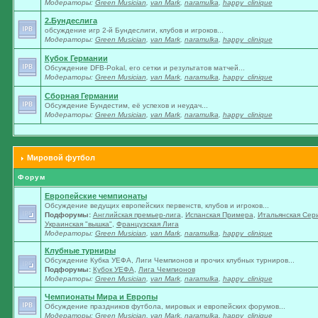
Модераторы:
Green Musician
,
van Mark
,
naramulka
,
happy_clinique
2.Бундеслига
обсуждение игр 2-й Бундеслиги, клубов и игроков...
Модераторы:
Green Musician
,
van Mark
,
naramulka
,
happy_clinique
Кубок Германии
Обсуждение DFB-Pokal, его сетки и результатов матчей...
Модераторы:
Green Musician
,
van Mark
,
naramulka
,
happy_clinique
Сборная Германии
Обсуждение Бундестим, её успехов и неудач...
Модераторы:
Green Musician
,
van Mark
,
naramulka
,
happy_clinique
Мировой футбол
Форум
Европейские чемпионаты
Обсуждение ведущих европейских первенств, клубов и игроков...
Подфорумы:
Английская премьер-лига
,
Испанская Примера
,
Итальянская Сер
Украинская "вышка"
,
Французская Лига
Модераторы:
Green Musician
,
van Mark
,
naramulka
,
happy_clinique
Клубные турниры
Обсуждение Кубка УЕФА, Лиги Чемпионов и прочих клубных турниров...
Подфорумы:
Кубок УЕФА
,
Лига Чемпионов
Модераторы:
Green Musician
,
van Mark
,
naramulka
,
happy_clinique
Чемпионаты Мира и Европы
Обсуждение праздников футбола, мировых и европейских форумов...
Модераторы:
Green Musician
,
van Mark
,
naramulka
,
happy_clinique