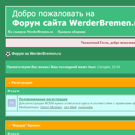
На главную WerderBremen.ru
Правила общения
Уважаемый Гость, добро пожалова
Форум на WerderBremen.ru
Приветствуем Вас вновь! Ваш последний визит был:
Сегодня, 10:34
Регистрация
Форум
Подтверждение регистрации
Для регистрации ВСЕМ нужно отписаться здесь в соответствии с правилами 
Модераторы:
Green Musician
,
van Mark
,
naramulka
"Вердер" Бремен
Форум