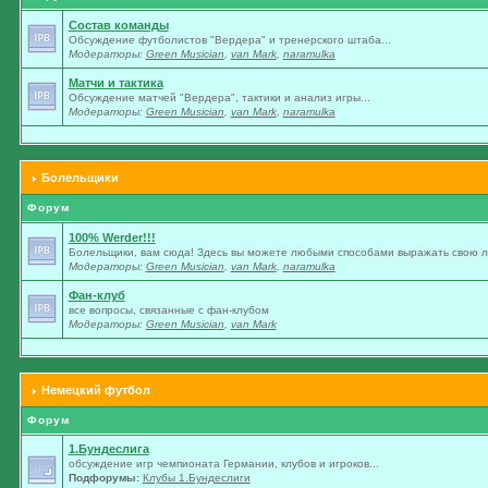
Состав команды
Обсуждение футболистов "Вердера" и тренерского штаба...
Модераторы:
Green Musician
,
van Mark
,
naramulka
Матчи и тактика
Обсуждение матчей "Вердера", тактики и анализ игры...
Модераторы:
Green Musician
,
van Mark
,
naramulka
Болельщики
Форум
100% Werder!!!
Болельщики, вам сюда! Здесь вы можете любыми способами выражать свою лю
Модераторы:
Green Musician
,
van Mark
,
naramulka
Фан-клуб
все вопросы, связанные с фан-клубом
Модераторы:
Green Musician
,
van Mark
Немецкий футбол
Форум
1.Бундеслига
обсуждение игр чемпионата Германии, клубов и игроков...
Подфорумы:
Клубы 1.Бундеслиги