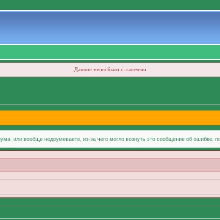
Данное меню было отключено
ума, или вообще недоумеваете, из-за чего могло вознуть это сообщение об ошибке, 