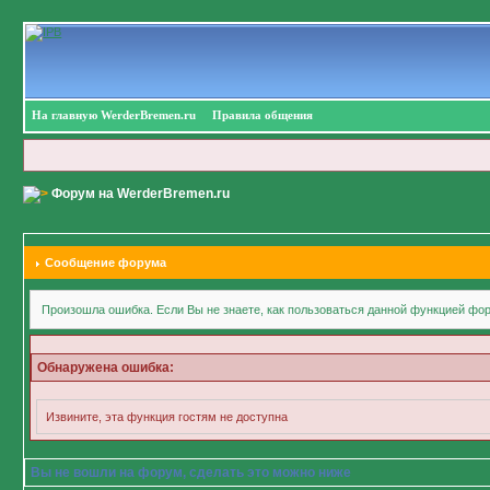
На главную WerderBremen.ru
Правила общения
Форум на WerderBremen.ru
Сообщение форума
Произошла ошибка. Если Вы не знаете, как пользоваться данной функцией фор
Обнаружена ошибка:
Извините, эта функция гостям не доступна
Вы не вошли на форум, сделать это можно ниже