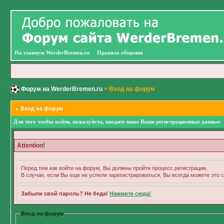
На главную WerderBremen.ru
Правила общения
Форум на WerderBremen.ru
> Вход на форум
Вход на форум
Для того чтобы войти, пожалуйста, введите ниже Ваши регистрационные данные
Attention!
Перед тем как войти на форум, Вы должны пройти процесс регистрации.
В случае, если Вы еще не успели зарегистрироваться, Вы всегда можете это с
Забыли свой пароль? Не беда!
Нажмите сюда!
Вход на форум