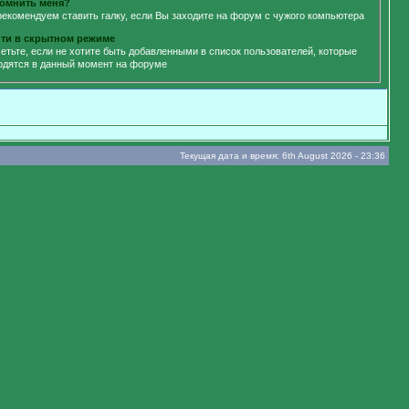
омнить меня?
рекомендуем ставить галку, если Вы заходите на форум с чужого компьютера
ти в скрытном режиме
етьте, если не хотите быть добавленными в список пользователей, которые
одятся в данный момент на форуме
Текущая дата и время: 6th August 2026 - 23:36