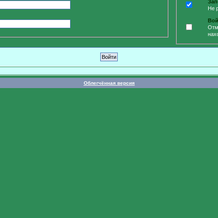
Зап
Не 
Вой
Отм
нах
Облегчённая версия