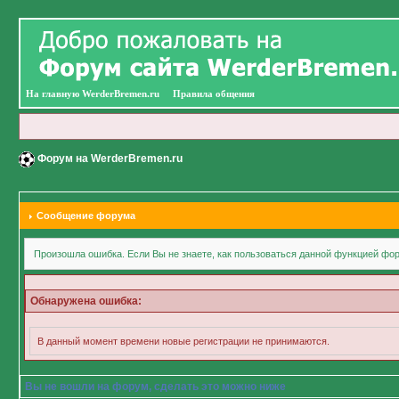
На главную WerderBremen.ru
Правила общения
Форум на WerderBremen.ru
Сообщение форума
Произошла ошибка. Если Вы не знаете, как пользоваться данной функцией фор
Обнаружена ошибка:
В данный момент времени новые регистрации не принимаются.
Вы не вошли на форум, сделать это можно ниже