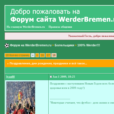
На главную WerderBremen.ru
Правила общения
Уважаемый Гость, добро пожалова
Форум на WerderBremen.ru
>
Болельщики
>
100% Werder!!!
18 Кол-во страниц
«
<
16
17
18
Поздравления
, дни рождения, праздники и всё такое...
lyon08
Jan 1 2009, 18:25
Поздравляю с наступившим Новым Годом всех болел
здоровья всем в 2009 году!)
--------------------
"Некоторые считают, что футбол - дело жизни и см