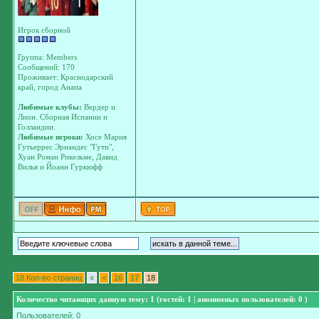
Игрок сборной
Группа: Members
Сообщений: 170
Проживает: Краснодарский
край, город Анапа
Любимые клубы:
Вердер и
Лион. Сборная Испании и
Голландии.
Любимые игроки:
Хосе Мария
Гутьеррес Эрнандес "Гути",
Хуан Роман Рикельме, Давид
Вилья и Йоанн Гуркюфф
18 Кол-во страниц
«
<
16
17
18
Количество читающих данную тему: 1 (гостей: 1 | анонимных пользователей: 0 )
Пользователей: 0