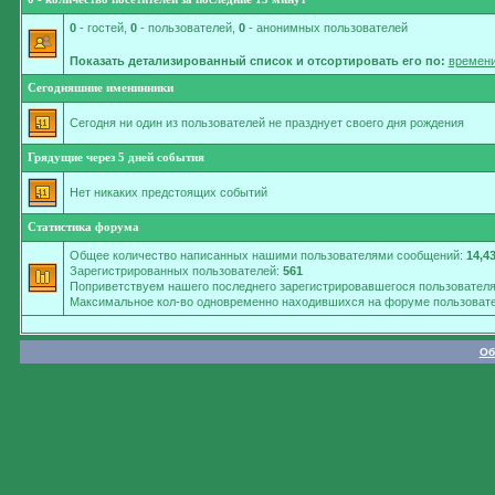
0
- гостей,
0
- пользователей,
0
- анонимных пользователей
Показать детализированный список и отсортировать его по:
времени
Сегодняшние именинники
Сегодня ни один из пользователей не празднует своего дня рождения
Грядущие через 5 дней события
Нет никаких предстоящих событий
Статистика форума
Общее количество написанных нашими пользователями сообщений:
14,4
Зарегистрированных пользователей:
561
Поприветствуем нашего последнего зарегистрировавшегося пользовател
Максимальное кол-во одновременно находившихся на форуме пользовате
Об