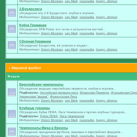
Модераторы:
Green Musician
,
van Mark
,
naramulka
,
happy_clinique
2.Бундеслига
обсуждение игр 2-й Бундеслиги, клубов и игроков...
Модераторы:
Green Musician
,
van Mark
,
naramulka
,
happy_clinique
Кубок Германии
Обсуждение DFB-Pokal, его сетки и результатов матчей...
Модераторы:
Green Musician
,
van Mark
,
naramulka
,
happy_clinique
Сборная Германии
Обсуждение Бундестим, её успехов и неудач...
Модераторы:
Green Musician
,
van Mark
,
naramulka
,
happy_clinique
Мировой футбол
Форум
Европейские чемпионаты
Обсуждение ведущих европейских первенств, клубов и игроков...
Подфорумы:
Английская премьер-лига
,
Испанская Примера
,
Итальянская Сер
Украинская "вышка"
,
Французская Лига
Модераторы:
Green Musician
,
van Mark
,
naramulka
,
happy_clinique
Клубные турниры
Обсуждение Кубка УЕФА, Лиги Чемпионов и прочих клубных турниров...
Подфорумы:
Кубок УЕФА
,
Лига Чемпионов
Модераторы:
Green Musician
,
van Mark
,
naramulka
,
happy_clinique
Чемпионаты Мира и Европы
Обсуждение праздников футбола, мировых и европейских форумов...
Модераторы:
Green Musician
,
van Mark
,
naramulka
,
happy_clinique