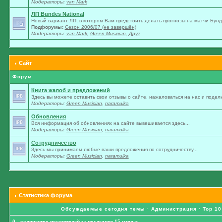
Модераторы:
van Mark
ЛП Bundes National
Новый вариант ЛП, в котором Вам предстоить делать прогнозы на матчи Бунде
Подфорумы:
Сезон 2006/07 (не завершён)
Модераторы:
van Mark
,
Green Musician
,
Друг
Сайт
Форум
Книга жалоб и предложений
Здесь вы можете оставить свои отзывы о сайте, нажаловаться на нас и подели
Модераторы:
Green Musician
,
naramulka
Обновления
Вся информация об обновлениях на сайте вывешивается здесь...
Модераторы:
Green Musician
,
naramulka
Сотрудничество
Здесь мы принимаем любые ваши предложения по сотрудничеству...
Модераторы:
Green Musician
,
naramulka
Статистика форума
Обсуждаемые сегодня темы
·
Администрация
·
Top 10
0 - количество посетителей за последние 15 минут