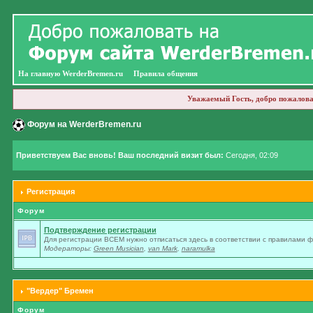
На главную WerderBremen.ru
Правила общения
Уважаемый Гость, добро пожалова
Форум на WerderBremen.ru
Приветствуем Вас вновь! Ваш последний визит был:
Сегодня, 02:09
Регистрация
Форум
Подтверждение регистрации
Для регистрации ВСЕМ нужно отписаться здесь в соответствии с правилами 
Модераторы:
Green Musician
,
van Mark
,
naramulka
"Вердер" Бремен
Форум