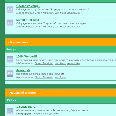
Состав команды
Обсуждение футболистов "Вердера" и тренерского штаба...
Модераторы:
Green Musician
,
van Mark
,
naramulka
Матчи и тактика
Обсуждение матчей "Вердера", тактики и анализ игры...
Модераторы:
Green Musician
,
van Mark
,
naramulka
Болельщики
Форум
100% Werder!!!
Болельщики, вам сюда! Здесь вы можете любыми способами выражать свою лю
Модераторы:
Green Musician
,
van Mark
,
naramulka
Фан-клуб
все вопросы, связанные с фан-клубом
Модераторы:
Green Musician
,
van Mark
Немецкий футбол
Форум
1.Бундеслига
обсуждение игр чемпионата Германии, клубов и игроков...
Подфорумы:
Клубы 1.Бундеслиги