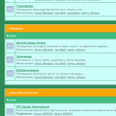
Трансферы
Обсуждение переходов футболистов и слухов о них...
Модераторы:
Green Musician
,
van Mark
,
naramulka
,
happy_clinique
Общение
Форум
Другие виды спорта
Обсуждение последних событий из мира спорта - не футболом единым...
Модераторы:
Green Musician
,
van Mark
,
happy_clinique
Увлечения
Расскажите о своих хобби, поделитесь впечатлениями...
Модераторы:
Green Musician
,
van Mark
,
happy_clinique
Всякая всячина
Обсуждение абсолютно всего, что можно обсуждать...
Модераторы:
Green Musician
,
van Mark
,
happy_clinique
Лига Прогнозистов
Форум
ЛП Classic International
Классическая версия Лиги Прогнозистов, знакомая нашим пользователям по п
Подфорумы:
Сезон 2005/06
,
Сезон 2006/07