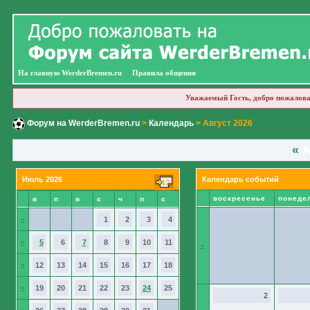
На главную WerderBremen.ru
Правила общения
Уважаемый Гость, добро пожалова
Форум на WerderBremen.ru
>
Календарь
> Август 2026
«
А
Июль 2026
Календарь событий
воскресенье
понеде
в
п
в
с
ч
п
с
»
1
2
3
4
»
5
6
7
8
9
10
11
»
»
12
13
14
15
16
17
18
»
19
20
21
22
23
24
25
2