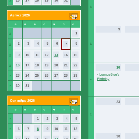
»
26
27
28
29
30
31
»
Август 2026
в
п
в
с
ч
п
с
9
»
1
»
2
3
4
5
6
8
»
7
»
9
10
11
12
13
14
15
»
16
17
18
19
20
21
22
16
·
LoongeBlue's
»
23
24
25
26
27
28
29
Birthday
»
»
30
31
Сентябрь 2026
23
в
п
в
с
ч
п
с
»
»
1
2
3
4
5
»
6
7
8
9
10
11
12
30
»