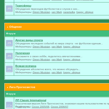
Трансферы
Обсуждение переходов футболистов и слухов о них...
Модераторы:
Green Musician
,
van Mark
,
naramulka
,
happy_clinique
Общение
Форум
Другие виды спорта
Обсуждение последних событий из мира спорта - не футболом единым...
Модераторы:
Green Musician
,
van Mark
,
happy_clinique
Увлечения
Расскажите о своих хобби, поделитесь впечатлениями...
Модераторы:
Green Musician
,
van Mark
,
happy_clinique
Всякая всячина
Обсуждение абсолютно всего, что можно обсуждать...
Модераторы:
Green Musician
,
van Mark
,
happy_clinique
Лига Прогнозистов
Форум
ЛП Classic International
Классическая версия Лиги Прогнозистов, знакомая нашим пользователям по п
Подфорумы:
Сезон 2005/06
,
Сезон 2006/07