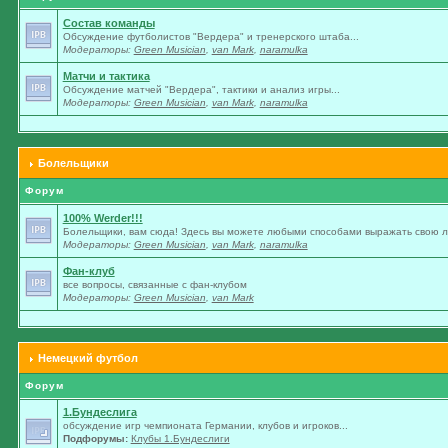
Состав команды
Обсуждение футболистов "Вердера" и тренерского штаба...
Модераторы:
Green Musician
,
van Mark
,
naramulka
Матчи и тактика
Обсуждение матчей "Вердера", тактики и анализ игры...
Модераторы:
Green Musician
,
van Mark
,
naramulka
Болельщики
Форум
100% Werder!!!
Болельщики, вам сюда! Здесь вы можете любыми способами выражать свою лю
Модераторы:
Green Musician
,
van Mark
,
naramulka
Фан-клуб
все вопросы, связанные с фан-клубом
Модераторы:
Green Musician
,
van Mark
Немецкий футбол
Форум
1.Бундеслига
обсуждение игр чемпионата Германии, клубов и игроков...
Подфорумы:
Клубы 1.Бундеслиги