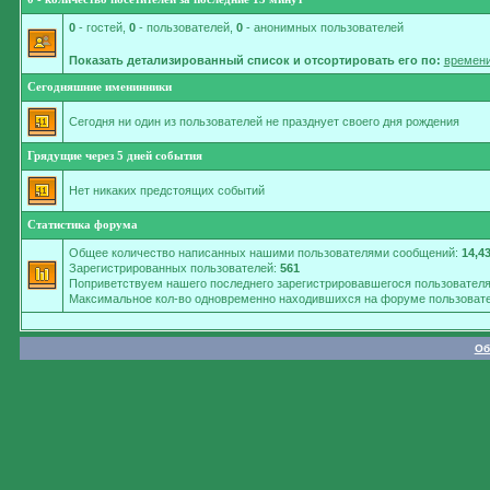
0
- гостей,
0
- пользователей,
0
- анонимных пользователей
Показать детализированный список и отсортировать его по:
времени
Сегодняшние именинники
Сегодня ни один из пользователей не празднует своего дня рождения
Грядущие через 5 дней события
Нет никаких предстоящих событий
Статистика форума
Общее количество написанных нашими пользователями сообщений:
14,4
Зарегистрированных пользователей:
561
Поприветствуем нашего последнего зарегистрировавшегося пользовател
Максимальное кол-во одновременно находившихся на форуме пользовате
Об