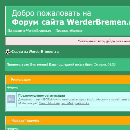
На главную WerderBremen.ru
Правила общения
Уважаемый Гость, добро пожалова
Форум на WerderBremen.ru
Приветствуем Вас вновь! Ваш последний визит был:
Сегодня, 09:35
Регистрация
Форум
Подтверждение регистрации
Для регистрации ВСЕМ нужно отписаться здесь в соответствии с правилами 
Модераторы:
Green Musician
,
van Mark
,
naramulka
"Вердер" Бремен
Форум