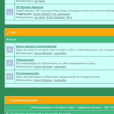
Модераторы:
van Mark
ЛП Bundes National
Новый вариант ЛП, в котором Вам предстоить делать прогнозы на матчи Бунде
Подфорумы:
Сезон 2006/07 (не завершён)
Модераторы:
van Mark
,
Green Musician
,
Друг
Сайт
Форум
Книга жалоб и предложений
Здесь вы можете оставить свои отзывы о сайте, нажаловаться на нас и подели
Модераторы:
Green Musician
,
naramulka
Обновления
Вся информация об обновлениях на сайте вывешивается здесь...
Модераторы:
Green Musician
,
naramulka
Сотрудничество
Здесь мы принимаем любые ваши предложения по сотрудничеству...
Модераторы:
Green Musician
,
naramulka
Статистика форума
Обсуждаемые сегодня темы
·
Администрация
·
Top 10
0 - количество посетителей за последние 15 минут