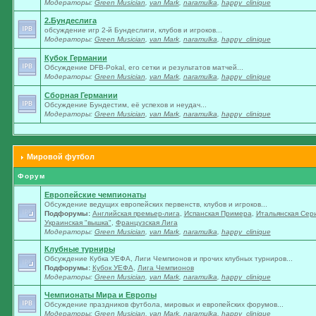
Модераторы:
Green Musician
,
van Mark
,
naramulka
,
happy_clinique
2.Бундеслига
обсуждение игр 2-й Бундеслиги, клубов и игроков...
Модераторы:
Green Musician
,
van Mark
,
naramulka
,
happy_clinique
Кубок Германии
Обсуждение DFB-Pokal, его сетки и результатов матчей...
Модераторы:
Green Musician
,
van Mark
,
naramulka
,
happy_clinique
Сборная Германии
Обсуждение Бундестим, её успехов и неудач...
Модераторы:
Green Musician
,
van Mark
,
naramulka
,
happy_clinique
Мировой футбол
Форум
Европейские чемпионаты
Обсуждение ведущих европейских первенств, клубов и игроков...
Подфорумы:
Английская премьер-лига
,
Испанская Примера
,
Итальянская Сер
Украинская "вышка"
,
Французская Лига
Модераторы:
Green Musician
,
van Mark
,
naramulka
,
happy_clinique
Клубные турниры
Обсуждение Кубка УЕФА, Лиги Чемпионов и прочих клубных турниров...
Подфорумы:
Кубок УЕФА
,
Лига Чемпионов
Модераторы:
Green Musician
,
van Mark
,
naramulka
,
happy_clinique
Чемпионаты Мира и Европы
Обсуждение праздников футбола, мировых и европейских форумов...
Модераторы:
Green Musician
,
van Mark
,
naramulka
,
happy_clinique