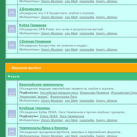
Модераторы:
Green Musician
,
van Mark
,
naramulka
,
happy_clinique
2.Бундеслига
обсуждение игр 2-й Бундеслиги, клубов и игроков...
Модераторы:
Green Musician
,
van Mark
,
naramulka
,
happy_clinique
Кубок Германии
Обсуждение DFB-Pokal, его сетки и результатов матчей...
Модераторы:
Green Musician
,
van Mark
,
naramulka
,
happy_clinique
Сборная Германии
Обсуждение Бундестим, её успехов и неудач...
Модераторы:
Green Musician
,
van Mark
,
naramulka
,
happy_clinique
Мировой футбол
Форум
Европейские чемпионаты
Обсуждение ведущих европейских первенств, клубов и игроков...
Подфорумы:
Английская премьер-лига
,
Испанская Примера
,
Итальянская Сер
Украинская "вышка"
,
Французская Лига
Модераторы:
Green Musician
,
van Mark
,
naramulka
,
happy_clinique
Клубные турниры
Обсуждение Кубка УЕФА, Лиги Чемпионов и прочих клубных турниров...
Подфорумы:
Кубок УЕФА
,
Лига Чемпионов
Модераторы:
Green Musician
,
van Mark
,
naramulka
,
happy_clinique
Чемпионаты Мира и Европы
Обсуждение праздников футбола, мировых и европейских форумов...
Модераторы:
Green Musician
,
van Mark
,
naramulka
,
happy_clinique