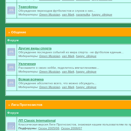
Трансферы
Обсуждение переходов футболистов и слухов о них...
Модераторы:
Green Musician
,
van Mark
,
naramulka
,
happy_clinique
Общение
Форум
Другие виды спорта
Обсуждение последних событий из мира спорта - не футболом единым...
Модераторы:
Green Musician
,
van Mark
,
happy_clinique
Увлечения
Расскажите о своих хобби, поделитесь впечатлениями...
Модераторы:
Green Musician
,
van Mark
,
happy_clinique
Всякая всячина
Обсуждение абсолютно всего, что можно обсуждать...
Модераторы:
Green Musician
,
van Mark
,
happy_clinique
Лига Прогнозистов
Форум
ЛП Classic International
Классическая версия Лиги Прогнозистов, знакомая нашим пользователям по п
Подфорумы:
Сезон 2005/06
,
Сезон 2006/07