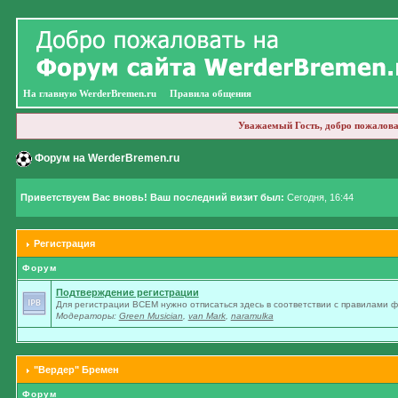
На главную WerderBremen.ru
Правила общения
Уважаемый Гость, добро пожалова
Форум на WerderBremen.ru
Приветствуем Вас вновь! Ваш последний визит был:
Сегодня, 16:44
Регистрация
Форум
Подтверждение регистрации
Для регистрации ВСЕМ нужно отписаться здесь в соответствии с правилами 
Модераторы:
Green Musician
,
van Mark
,
naramulka
"Вердер" Бремен
Форум