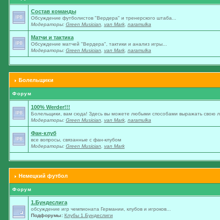
Состав команды
Обсуждение футболистов "Вердера" и тренерского штаба...
Модераторы:
Green Musician
,
van Mark
,
naramulka
Матчи и тактика
Обсуждение матчей "Вердера", тактики и анализ игры...
Модераторы:
Green Musician
,
van Mark
,
naramulka
Болельщики
Форум
100% Werder!!!
Болельщики, вам сюда! Здесь вы можете любыми способами выражать свою лю
Модераторы:
Green Musician
,
van Mark
,
naramulka
Фан-клуб
все вопросы, связанные с фан-клубом
Модераторы:
Green Musician
,
van Mark
Немецкий футбол
Форум
1.Бундеслига
обсуждение игр чемпионата Германии, клубов и игроков...
Подфорумы:
Клубы 1.Бундеслиги