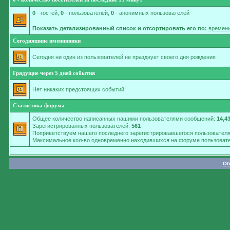
0
- гостей,
0
- пользователей,
0
- анонимных пользователей
Показать детализированный список и отсортировать его по:
времени
Сегодняшние именинники
Сегодня ни один из пользователей не празднует своего дня рождения
Грядущие через 5 дней события
Нет никаких предстоящих событий
Статистика форума
Общее количество написанных нашими пользователями сообщений:
14,4
Зарегистрированных пользователей:
561
Поприветствуем нашего последнего зарегистрировавшегося пользовател
Максимальное кол-во одновременно находившихся на форуме пользовате
Об