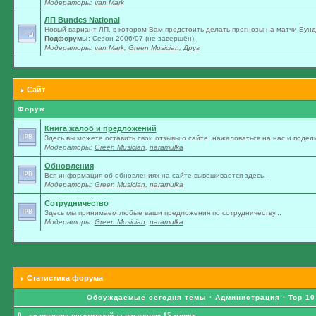
Модераторы:
van Mark
ЛП Bundes National
Новый вариант ЛП, в котором Вам предстоить делать прогнозы на матчи Бунде
Подфорумы:
Сезон 2006/07 (не завершён)
Модераторы:
van Mark
,
Green Musician
,
Друг
Сайт
Форум
Книга жалоб и предложений
Здесь вы можете оставить свои отзывы о сайте, нажаловаться на нас и подели
Модераторы:
Green Musician
,
naramulka
Обновления
Вся информация об обновлениях на сайте вывешивается здесь...
Модераторы:
Green Musician
,
naramulka
Сотрудничество
Здесь мы принимаем любые ваши предложения по сотрудничеству...
Модераторы:
Green Musician
,
naramulka
Статистика форума
Обсуждаемые сегодня темы
·
Администрация
·
Top 10
0 - количество посетителей за последние 15 минут