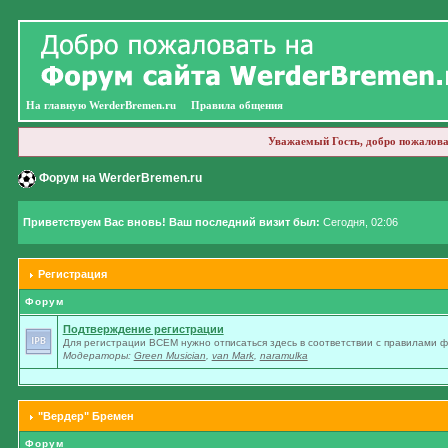
На главную WerderBremen.ru
Правила общения
Уважаемый Гость, добро пожалова
Форум на WerderBremen.ru
Приветствуем Вас вновь! Ваш последний визит был:
Сегодня, 02:06
Регистрация
Форум
Подтверждение регистрации
Для регистрации ВСЕМ нужно отписаться здесь в соответствии с правилами 
Модераторы:
Green Musician
,
van Mark
,
naramulka
"Вердер" Бремен
Форум