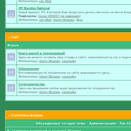
Модераторы:
van Mark
ЛП Bundes National
Новый вариант ЛП, в котором Вам предстоить делать прогнозы на матчи Бунде
Подфорумы:
Сезон 2006/07 (не завершён)
Модераторы:
van Mark
,
Green Musician
,
Друг
Сайт
Форум
Книга жалоб и предложений
Здесь вы можете оставить свои отзывы о сайте, нажаловаться на нас и подели
Модераторы:
Green Musician
,
naramulka
Обновления
Вся информация об обновлениях на сайте вывешивается здесь...
Модераторы:
Green Musician
,
naramulka
Сотрудничество
Здесь мы принимаем любые ваши предложения по сотрудничеству...
Модераторы:
Green Musician
,
naramulka
Статистика форума
Обсуждаемые сегодня темы
·
Администрация
·
Top 10
0 - количество посетителей за последние 15 минут