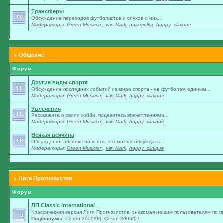
Трансферы
Обсуждение переходов футболистов и слухов о них...
Модераторы:
Green Musician
,
van Mark
,
naramulka
,
happy_clinique
Общение
Форум
Другие виды спорта
Обсуждение последних событий из мира спорта - не футболом единым...
Модераторы:
Green Musician
,
van Mark
,
happy_clinique
Увлечения
Расскажите о своих хобби, поделитесь впечатлениями...
Модераторы:
Green Musician
,
van Mark
,
happy_clinique
Всякая всячина
Обсуждение абсолютно всего, что можно обсуждать...
Модераторы:
Green Musician
,
van Mark
,
happy_clinique
Лига Прогнозистов
Форум
ЛП Classic International
Классическая версия Лиги Прогнозистов, знакомая нашим пользователям по п
Подфорумы:
Сезон 2005/06
,
Сезон 2006/07