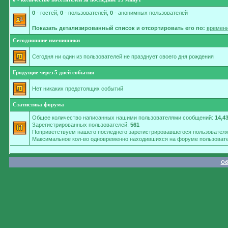
0
- гостей,
0
- пользователей,
0
- анонимных пользователей
Показать детализированный список и отсортировать его по:
времени
Сегодняшние именинники
Сегодня ни один из пользователей не празднует своего дня рождения
Грядущие через 5 дней события
Нет никаких предстоящих событий
Статистика форума
Общее количество написанных нашими пользователями сообщений:
14,4
Зарегистрированных пользователей:
561
Поприветствуем нашего последнего зарегистрировавшегося пользовател
Максимальное кол-во одновременно находившихся на форуме пользовате
Об