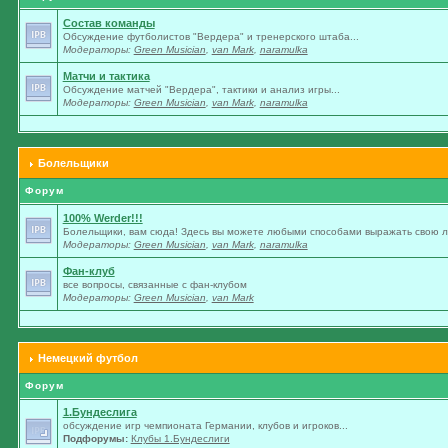
Состав команды
Обсуждение футболистов "Вердера" и тренерского штаба...
Модераторы:
Green Musician
,
van Mark
,
naramulka
Матчи и тактика
Обсуждение матчей "Вердера", тактики и анализ игры...
Модераторы:
Green Musician
,
van Mark
,
naramulka
Болельщики
Форум
100% Werder!!!
Болельщики, вам сюда! Здесь вы можете любыми способами выражать свою лю
Модераторы:
Green Musician
,
van Mark
,
naramulka
Фан-клуб
все вопросы, связанные с фан-клубом
Модераторы:
Green Musician
,
van Mark
Немецкий футбол
Форум
1.Бундеслига
обсуждение игр чемпионата Германии, клубов и игроков...
Подфорумы:
Клубы 1.Бундеслиги