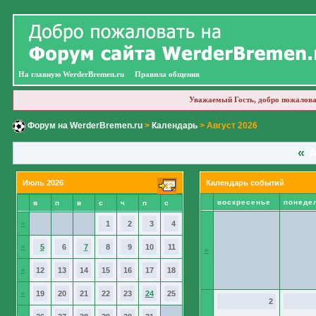
На главную WerderBremen.ru
Правила общения
Уважаемый Гость, добро пожалова
Форум на WerderBremen.ru
>
Календарь
> Август 2026
«
А
Июль 2026
Календарь событий
воскресенье
понеде
в
п
в
с
ч
п
с
»
1
2
3
4
»
5
6
7
8
9
10
11
»
»
12
13
14
15
16
17
18
»
19
20
21
22
23
24
25
2