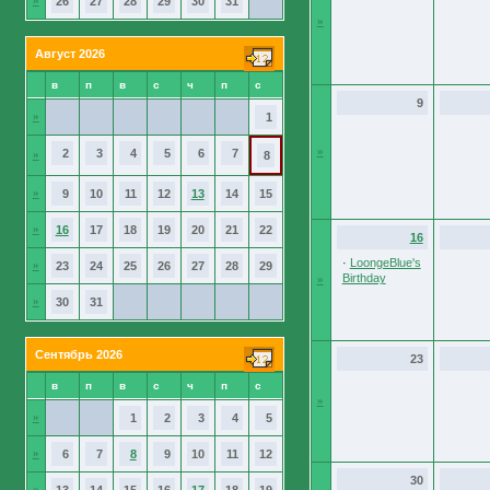
»
26
27
28
29
30
31
»
Август 2026
в
п
в
с
ч
п
с
9
»
1
»
2
3
4
5
6
7
»
8
»
9
10
11
12
13
14
15
»
16
17
18
19
20
21
22
16
·
LoongeBlue's
»
23
24
25
26
27
28
29
Birthday
»
»
30
31
Сентябрь 2026
23
в
п
в
с
ч
п
с
»
»
1
2
3
4
5
»
6
7
8
9
10
11
12
30
»