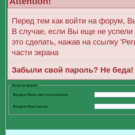
Attention!
Перед тем как войти на форум, В
В случае, если Вы еще не успели
это сделать, нажав на ссылку 'Ре
части экрана
Забыли свой пароль? Не беда
Вход на форум
Введите Ваше имя пользователя
Введите Ваш пароль