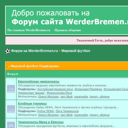
На главную WerderBremen.ru
Правила общения
Уважаемый Гость, добро пожалова
Форум на WerderBremen.ru
>
Мировой футбол
Мировой футбол Подфорумы
Форум
Европейские чемпионаты
Обсуждение ведущих европейских первенств, клубов и игроков...
Подфорумы:
Английская премьер-лига
,
Испанская Примера
,
Итальянская Сер
Украинская "вышка"
,
Французская Лига
Модераторы:
Green Musician
,
van Mark
,
naramulka
,
happy_clinique
Клубные турниры
Обсуждение Кубка УЕФА, Лиги Чемпионов и прочих клубных турниров...
Подфорумы:
Кубок УЕФА
,
Лига Чемпионов
Модераторы:
Green Musician
,
van Mark
,
naramulka
,
happy_clinique
Чемпионаты Мира и Европы
Обсуждение праздников футбола, мировых и европейских форумов...