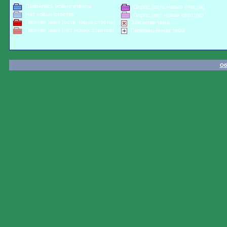
Появились новые ответы
Опрос (есть новые ответы)
Нет новых ответов
Опрос (нет новых ответов)
Горячая тема (есть новые ответы)
Закрытая тема
Горячая тема (нет новых ответов)
Перемещённая тема
Об