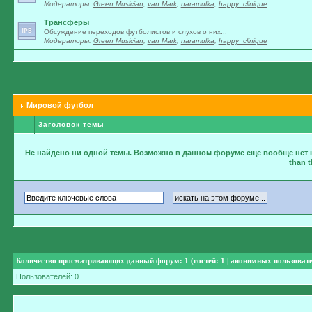
Модераторы:
Green Musician
,
van Mark
,
naramulka
,
happy_clinique
Трансферы
Обсуждение переходов футболистов и слухов о них...
Модераторы:
Green Musician
,
van Mark
,
naramulka
,
happy_clinique
Мировой футбол
Заголовок темы
Не найдено ни одной темы. Возможно в данном форуме еще вообще нет ни одно
than t
Количество просматривающих данный форум: 1 (гостей: 1 | анонимных пользовате
Пользователей: 0