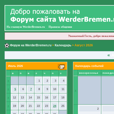
На главную WerderBremen.ru
Правила общения
Уважаемый Гость, добро пожалова
Форум на WerderBremen.ru
>
Календарь
> Август 2026
«
А
Июль 2026
Календарь событий
воскресенье
понеде
в
п
в
с
ч
п
с
»
1
2
3
4
»
5
6
7
8
9
10
11
»
»
12
13
14
15
16
17
18
»
19
20
21
22
23
24
25
2