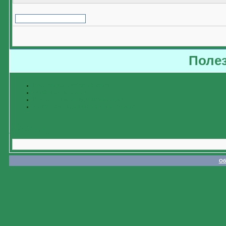
Поле
Восстановить забытый пароль
Пройти регистрацию
Изучить справочную информацию
Связаться с администратором форума
Назад
Об