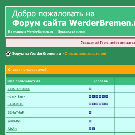
На главную WerderBremen.ru
Правила общения
Уважаемый Гость, добро пожалова
Форум на WerderBremen.ru
> Список пользователей
Список пользователей
Имя пользователя
Уровень
<<<STREI4>>>
<dark_fan>
-Э-М-И-Н-
3EHuT4uK
@KIMMI
AirArt