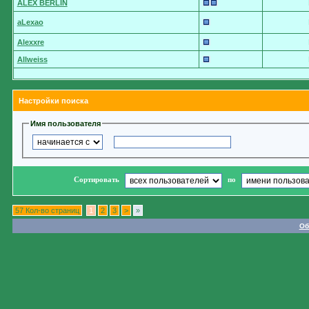
ALEX BERLIN
aLexao
Alexxre
Allweiss
Настройки поиска
Имя пользователя
Сортировать
по
57 Кол-во страниц
1
2
3
>
»
Об