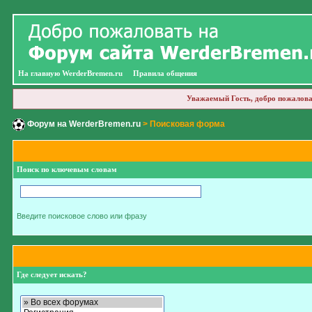
На главную WerderBremen.ru
Правила общения
Уважаемый Гость, добро пожалова
Форум на WerderBremen.ru
> Поисковая форма
Поиск по ключевым словам
Введите поисковое слово или фразу
Где следует искать?