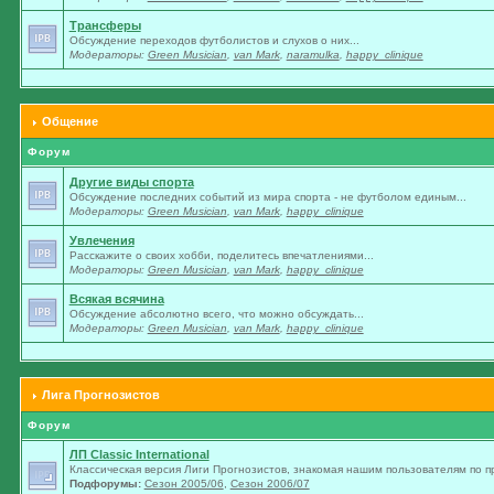
Трансферы
Обсуждение переходов футболистов и слухов о них...
Модераторы:
Green Musician
,
van Mark
,
naramulka
,
happy_clinique
Общение
Форум
Другие виды спорта
Обсуждение последних событий из мира спорта - не футболом единым...
Модераторы:
Green Musician
,
van Mark
,
happy_clinique
Увлечения
Расскажите о своих хобби, поделитесь впечатлениями...
Модераторы:
Green Musician
,
van Mark
,
happy_clinique
Всякая всячина
Обсуждение абсолютно всего, что можно обсуждать...
Модераторы:
Green Musician
,
van Mark
,
happy_clinique
Лига Прогнозистов
Форум
ЛП Classic International
Классическая версия Лиги Прогнозистов, знакомая нашим пользователям по п
Подфорумы:
Сезон 2005/06
,
Сезон 2006/07