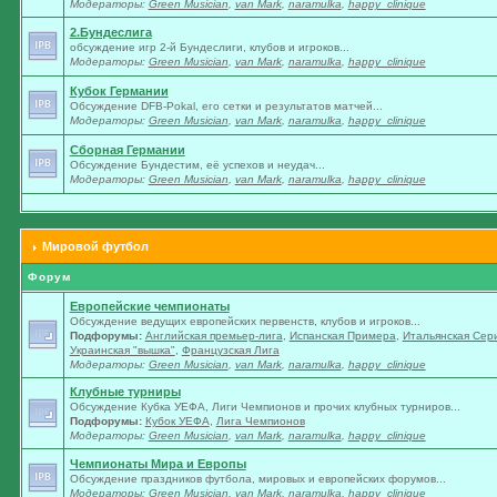
Модераторы:
Green Musician
,
van Mark
,
naramulka
,
happy_clinique
2.Бундеслига
обсуждение игр 2-й Бундеслиги, клубов и игроков...
Модераторы:
Green Musician
,
van Mark
,
naramulka
,
happy_clinique
Кубок Германии
Обсуждение DFB-Pokal, его сетки и результатов матчей...
Модераторы:
Green Musician
,
van Mark
,
naramulka
,
happy_clinique
Сборная Германии
Обсуждение Бундестим, её успехов и неудач...
Модераторы:
Green Musician
,
van Mark
,
naramulka
,
happy_clinique
Мировой футбол
Форум
Европейские чемпионаты
Обсуждение ведущих европейских первенств, клубов и игроков...
Подфорумы:
Английская премьер-лига
,
Испанская Примера
,
Итальянская Сер
Украинская "вышка"
,
Французская Лига
Модераторы:
Green Musician
,
van Mark
,
naramulka
,
happy_clinique
Клубные турниры
Обсуждение Кубка УЕФА, Лиги Чемпионов и прочих клубных турниров...
Подфорумы:
Кубок УЕФА
,
Лига Чемпионов
Модераторы:
Green Musician
,
van Mark
,
naramulka
,
happy_clinique
Чемпионаты Мира и Европы
Обсуждение праздников футбола, мировых и европейских форумов...
Модераторы:
Green Musician
,
van Mark
,
naramulka
,
happy_clinique