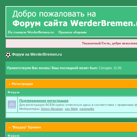
На главную WerderBremen.ru
Правила общения
Уважаемый Гость, добро пожалова
Форум на WerderBremen.ru
Приветствуем Вас вновь! Ваш последний визит был:
Сегодня, 11:05
Регистрация
Форум
Подтверждение регистрации
Для регистрации ВСЕМ нужно отписаться здесь в соответствии с правилами 
Модераторы:
Green Musician
,
van Mark
,
naramulka
"Вердер" Бремен
Форум