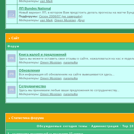
Модераторы:
van Mark
ЛП Bundes National
Новый вариант ЛП, в котором Вам предстоить делать прогнозы на матчи Бунде
Подфорумы:
Сезон 2006/07 (не завершён)
Модераторы:
van Mark
,
Green Musician
,
Друг
Сайт
Форум
Книга жалоб и предложений
Здесь вы можете оставить свои отзывы о сайте, нажаловаться на нас и подели
Модераторы:
Green Musician
,
naramulka
Обновления
Вся информация об обновлениях на сайте вывешивается здесь...
Модераторы:
Green Musician
,
naramulka
Сотрудничество
Здесь мы принимаем любые ваши предложения по сотрудничеству...
Модераторы:
Green Musician
,
naramulka
Статистика форума
Обсуждаемые сегодня темы
·
Администрация
·
Top 10
1 - количество посетителей за последние 15 минут