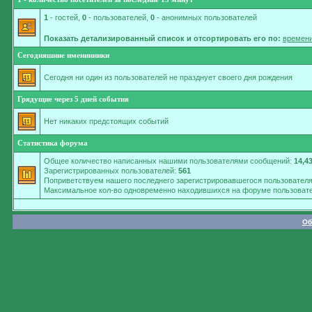
1
- гостей,
0
- пользователей,
0
- анонимных пользователей
Показать детализированный список и отсортировать его по:
времени
Сегодняшние именинники
Сегодня ни один из пользователей не празднует своего дня рождения
Грядущие через 5 дней события
Нет никаких предстоящих событий
Статистика форума
Общее количество написанных нашими пользователями сообщений:
14,4
Зарегистрированных пользователей:
561
Поприветствуем нашего последнего зарегистрировавшегося пользовател
Максимальное кол-во одновременно находившихся на форуме пользовате
Об