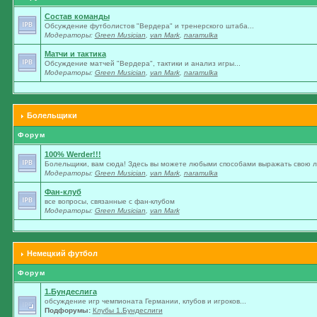
Состав команды
Обсуждение футболистов "Вердера" и тренерского штаба...
Модераторы:
Green Musician
,
van Mark
,
naramulka
Матчи и тактика
Обсуждение матчей "Вердера", тактики и анализ игры...
Модераторы:
Green Musician
,
van Mark
,
naramulka
Болельщики
Форум
100% Werder!!!
Болельщики, вам сюда! Здесь вы можете любыми способами выражать свою лю
Модераторы:
Green Musician
,
van Mark
,
naramulka
Фан-клуб
все вопросы, связанные с фан-клубом
Модераторы:
Green Musician
,
van Mark
Немецкий футбол
Форум
1.Бундеслига
обсуждение игр чемпионата Германии, клубов и игроков...
Подфорумы:
Клубы 1.Бундеслиги