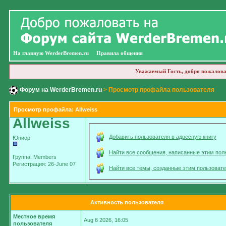
На главную WerderBremen.ru
Правила общения
Уважаемый Гость, добро пожалова
Форум на WerderBremen.ru
> Просмотр профайла пользователя
Просмотр профайла: Allweiss
Allweiss
Добавить пользователя в адресную книгу
Юниор
Найти все сообщения, написанные этим пол
Группа: Members
Регистрация: 26-June 07
Найти все темы, созданные этим пользоват
Активность пользователя
Местное время
Aug 6 2026, 16:05
пользователя