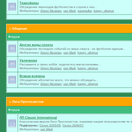
Трансферы
Обсуждение переходов футболистов и слухов о них...
Модераторы:
Green Musician
,
van Mark
,
naramulka
,
happy_clinique
Общение
Форум
Другие виды спорта
Обсуждение последних событий из мира спорта - не футболом единым...
Модераторы:
Green Musician
,
van Mark
,
happy_clinique
Увлечения
Расскажите о своих хобби, поделитесь впечатлениями...
Модераторы:
Green Musician
,
van Mark
,
happy_clinique
Всякая всячина
Обсуждение абсолютно всего, что можно обсуждать...
Модераторы:
Green Musician
,
van Mark
,
happy_clinique
Лига Прогнозистов
Форум
ЛП Classic International
Классическая версия Лиги Прогнозистов, знакомая нашим пользователям по п
Подфорумы:
Сезон 2005/06
,
Сезон 2006/07
Модераторы:
van Mark