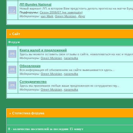
ЛП Bundes National
Новый вариант ЛП, в котором Вам предстоить делать прогнозы на матчи Бунд
Подфорумы:
Сезон 2006/07 (не завершён)
Модераторы:
van Mark
,
Green Musician
,
Друг
Сайт
Форум
Книга жалоб и предложений
Здесь вы можете оставить свои отзывы о сайте, нажаловаться на нас и подели
Модераторы:
Green Musician
,
naramulka
Обновления
Вся информация об обновлениях на сайте вывешивается здесь...
Модераторы:
Green Musician
,
naramulka
Сотрудничество
Здесь мы принимаем любые ваши предложения по сотрудничеству...
Модераторы:
Green Musician
,
naramulka
Статистика форума
0 - количество посетителей за последние 15 минут