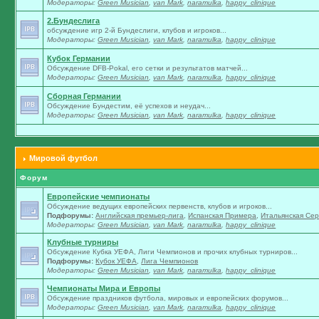
Модераторы:
Green Musician
,
van Mark
,
naramulka
,
happy_clinique
2.Бундеслига
обсуждение игр 2-й Бундеслиги, клубов и игроков...
Модераторы:
Green Musician
,
van Mark
,
naramulka
,
happy_clinique
Кубок Германии
Обсуждение DFB-Pokal, его сетки и результатов матчей...
Модераторы:
Green Musician
,
van Mark
,
naramulka
,
happy_clinique
Сборная Германии
Обсуждение Бундестим, её успехов и неудач...
Модераторы:
Green Musician
,
van Mark
,
naramulka
,
happy_clinique
Мировой футбол
Форум
Европейские чемпионаты
Обсуждение ведущих европейских первенств, клубов и игроков...
Подфорумы:
Английская премьер-лига
,
Испанская Примера
,
Итальянская Сер
Модераторы:
Green Musician
,
van Mark
,
naramulka
,
happy_clinique
Клубные турниры
Обсуждение Кубка УЕФА, Лиги Чемпионов и прочих клубных турниров...
Подфорумы:
Кубок УЕФА
,
Лига Чемпионов
Модераторы:
Green Musician
,
van Mark
,
naramulka
,
happy_clinique
Чемпионаты Мира и Европы
Обсуждение праздников футбола, мировых и европейских форумов...
Модераторы:
Green Musician
,
van Mark
,
naramulka
,
happy_clinique