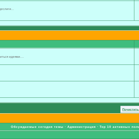
еслиги...
ться идеями....
Почистить
Обсуждаемые сегодня темы
·
Администрация
·
Top 10 активных пол