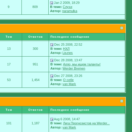
Jan 2 2009, 18:29
9
809
В теме:
Слухи
Автор:
naramulka
Тем
Ответов
Последнее сообщение
Dec 25 2008, 22:52
13
300
В теме:
НХЛ
Автор:
Lisztes
Dec 28 2008, 13:47
17
951
В теме:
Алло, мы ищем таланты!
Автор:
Werder Bremen
Dec 27 2008, 23:26
53
1,454
В теме:
О себе
Автор:
van Mark
Тем
Ответов
Последнее сообщение
Aug 6 2008, 14:47
101
1,187
В теме:
Лига Прогнозистов на Werder...
Автор:
van Mark