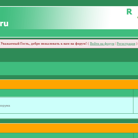
Уважаемый Гость, добро пожаловать к нам на форум!
(
Войти на форум
|
Регистрация
)
 форума