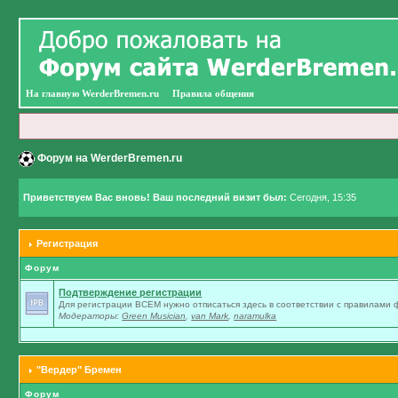
На главную WerderBremen.ru
Правила общения
Форум на WerderBremen.ru
Приветствуем Вас вновь! Ваш последний визит был:
Сегодня, 15:35
Регистрация
Форум
Подтверждение регистрации
Для регистрации ВСЕМ нужно отписаться здесь в соответствии с правилами
Модераторы:
Green Musician
,
van Mark
,
naramulka
"Вердер" Бремен
Форум