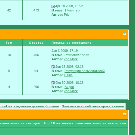
Apr 18 2008, 19:52
42
473
В теме:
17-ый тур!!!
Автор:
Fric
Тем
Ответов
Последнее сообщение
Jan 3 2009, 17:19
10
466
В теме:
Protected Forum
Автор:
van Mark
Jun 16 2008, 02:13
5
94
В теме:
Репутация пользователей
Автор:
Osiris
Oct 30 2008, 10:28
4
296
В теме:
Видео
Автор:
van Mark
 cookies, созданные данным форумом
·
Пометить все сообщения прочитанными
ьзователей за сегодня
·
Top 10 активных пользователей за всё время