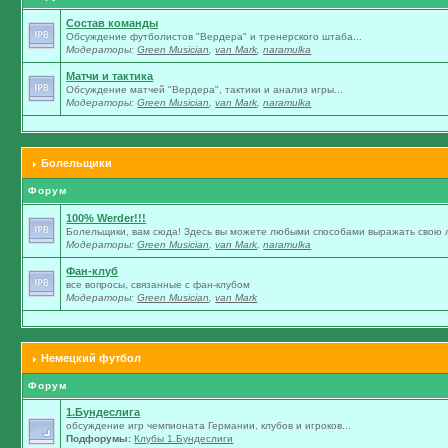
Состав команды
Обсуждение футболистов "Вердера" и тренерского штаба...
Модераторы:
Green Musician
,
van Mark
,
naramulka
Матчи и тактика
Обсуждение матчей "Вердера", тактики и анализ игры...
Модераторы:
Green Musician
,
van Mark
,
naramulka
Болельщики
Форум
100% Werder!!!
Болельщики, вам сюда! Здесь вы можете любыми способами выражать свою л
Модераторы:
Green Musician
,
van Mark
,
naramulka
Фан-клуб
все вопросы, связанные с фан-клубом
Модераторы:
Green Musician
,
van Mark
Немецкий футбол
Форум
1.Бундеслига
обсуждение игр чемпионата Германии, клубов и игроков...
Подфорумы:
Клубы 1.Бундеслиги