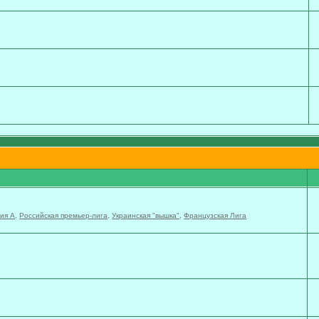
ия А
,
Российская премьер-лига
,
Украинская "вышка"
,
Французская Лига