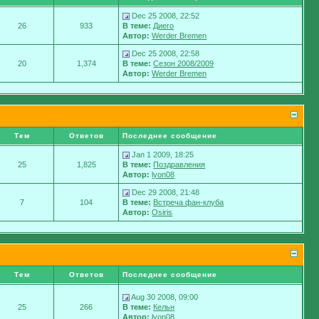
Dec 25 2008, 22:52
26
933
В теме:
Диего
Автор:
Werder Bremen
Dec 25 2008, 22:58
20
1,374
В теме:
Сезон 2008/2009
Автор:
Werder Bremen
Тем
Ответов
Последнее сообщение
Jan 1 2009, 18:25
25
1,825
В теме:
Поздравления
Автор:
lyon08
Dec 29 2008, 21:48
7
104
В теме:
Встреча фан-клуба
Автор:
Osiris
Тем
Ответов
Последнее сообщение
Aug 30 2008, 09:00
25
266
В теме:
Кельн
Автор:
lyon08