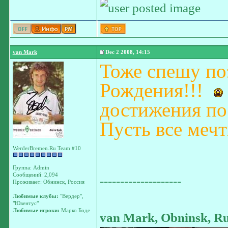
van Mark
Dec 2 2008, 14:15
Тоже спешу по
Рождения!!!
достижения по
Пусть все меч
WerderBremen.Ru Team #10
Группа: Admin
Сообщений: 2,094
--------------------
Проживает: Обнинск, Россия
Любимые клубы:
"Вердер",
"Ювентус"
Любимые игроки:
Марко Боде
van Mark, Obninsk, Ru