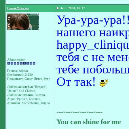
Green Musician
Oct 5 2008, 19:17
Ура-ура-ура!!
нашего наик
happy_cliniq
тебя с не ме
Administrator
тебе побольш
Группа: Admin
Сообщений: 2,290
От так!
Проживает: Санкт-Питер-Бург
Любимые клубы:
"Вердер",
"Зенит", Old Chelsea
Любимые игроки:
Аилтон,
Анри, Фрингс, Класнич,
Аршавин, Хасселбайнк, Пирло
--------------------
You can shine for me