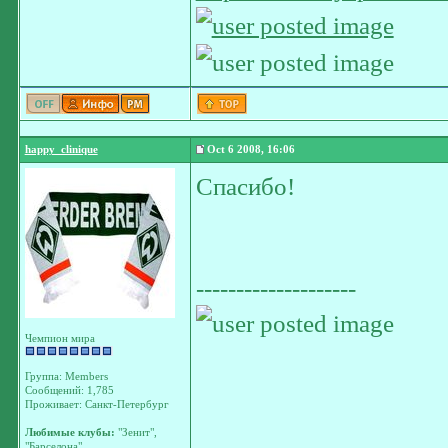
happy_clinique
Oct 6 2008, 16:06
Спасибо!
--------------------
Чемпион мира
Группа: Members
Сообщений: 1,785
Проживает: Санкт-Петербург
Любимые клубы:
"Зенит",
"Барселона",