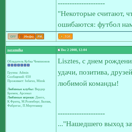
--------------------
"Некоторые считают, чт
ошибаются: футбол нам
naramulka
Dec 2 2008, 12:04
Lisztes, с днем рожден
Обладатель Кубка Чемпионов
удачи, позитива, друзе
Группа: Admin
Сообщений: 650
Проживает: belarus, Minsk
любимой команды!
Любимые клубы:
Вердер
Бремен, Арсенал
Любимые игроки:
Диего,
К.Фритц, М.Розенберг, Баллак,
Фабрегас, П.Мертезакер
--------------------
..."Нашедшего выход з