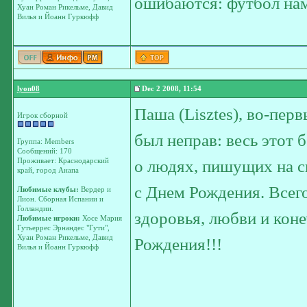
ошибаются: футбол нам
Хуан Роман Рикельме, Давид
Вилья и Йоанн Гуркюфф
lyon08
Dec 2 2008, 11:54
Паша (Lisztes), во-пер
Игрок сборной
был неправ: весь этот 
Группа: Members
Сообщений: 170
Проживает: Краснодарский
о людях, пишущих на сп
край, город Анапа
с Днем Рождения. Всег
Любимые клубы:
Вердер и
Лион. Сборная Испании и
Голландии.
здоровья, любви и коне
Любимые игроки:
Хосе Мария
Гутьеррес Эрнандес "Гути",
Хуан Роман Рикельме, Давид
Рождения!!!
Вилья и Йоанн Гуркюфф