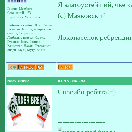
Я златоустейший, чье к
Группа: Members
Сообщений: 423
(с) Маяковский
Проживает: Череповец
Любимые клубы:
Локо, Вердер,
Валенсия, Болтон, Фиорентина,
Селтик, Спортинг.
Локопасенок ребрендин
Любимые игроки:
Сычев,
Гуренко, Биля, Фрингс,
Канисарес, Нолан, Яскелайнен,
Зидан, Рауль, Муту, Вилья
happy_clinique
Oct 5 2008, 22:51
Спасибо ребята!=)
--------------------