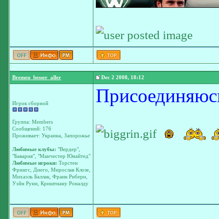
Bremen_besser_aller
Dec 2 2008, 18:12
Присоединяюсь
Игрок сборной
Группа: Members
Сообщений: 176
Проживает: Украина, Запорожье
Любимые клубы:
"Вердер",
"Бавария", "Манчестер Юнайтед"
Любимые игроки:
Торстен
Фрингс, Диего, Мирослав Клозе,
Михаэль Баллак, Франк Рибери,
Уэйн Руни, Криштиану Роналду