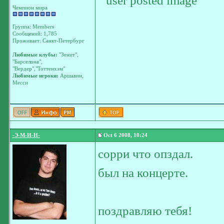
Чемпион мира
Группа: Members
Сообщений: 1,785
Проживает: Санкт-Петербург
Любимые клубы:
"Зенит",
"Барселона",
"Вердер","Тоттенхэм"
Любимые игроки:
Аршавин,
Месси
-Э-М-И-Н-
Oct 6 2008, 10:24
сорри что опздал.
был на концерте.
поздравляю тебя!