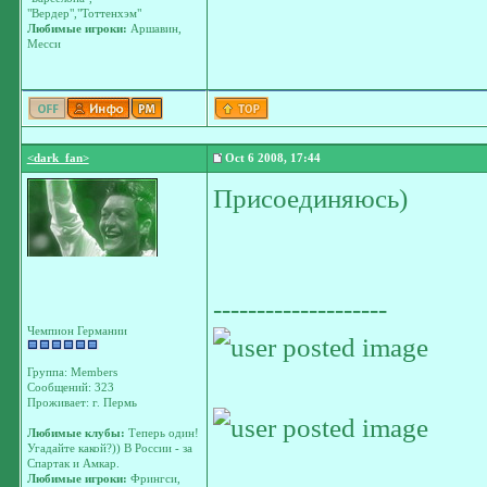
"Вердер","Тоттенхэм"
Любимые игроки:
Аршавин,
Месси
<dark_fan>
Oct 6 2008, 17:44
Присоединяюсь)
--------------------
Чемпион Германии
Группа: Members
Сообщений: 323
Проживает: г. Пермь
Любимые клубы:
Теперь один!
Угадайте какой?)) В России - за
Спартак и Амкар.
Любимые игроки:
Фрингси,