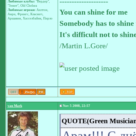
--------------------
Любимые клубы:
"Вердер",
"Зенит", Old Chelsea
You can shine for me
Любимые игроки:
Аилтон,
Анри, Фрингс, Класнич,
Аршавин, Хасселбайнк, Пирло
Somebody has to shine 
It's difficult not to shin
/Martin L.Gore/
van Mark
Nov 5 2008, 22:57
QUOTE(Green Musician 
Арам!!! С дн