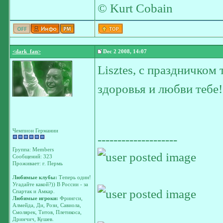
© Kurt Cobain
<dark_fan>
Dec 2 2008, 14:07
Lisztes, с праздничком 
здоровья и любви тебе!
Чемпион Германии
--------------------
Группа: Members
Сообщений: 323
Проживает: г. Пермь
Любимые клубы:
Теперь один!
Угадайте какой?)) В России - за
Спартак и Амкар.
Любимые игроки:
Фрингси,
Алмейда, Ди, Рози, Савиола,
Смолярек, Титов, Плетикоса,
Дринчич, Кушев.