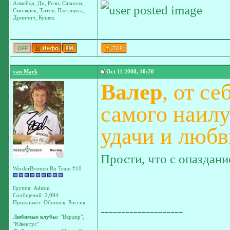
Алмейда, Ди, Рози, Савиола,
Смолярек, Титов, Плетикоса,
Дринчич, Кушев.
van Mark
Oct 11 2008, 10:20
Валер
, от с
самого наилу
удачи и любв
Прости, что с опаздан
WerderBremen.Ru Team #10
Группа: Admin
Сообщений: 2,094
Проживает: Обнинск, Россия
--------------------
Любимые клубы:
"Вердер",
"Ювентус"