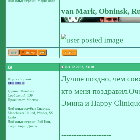
Любимые игроки:
Марко Боде
van Mark, Obninsk, Ru
Fil
Oct 12 2008, 23:10
Лучше поздно, чем сов
Игрок сборной
кто меня поздравил.Оч
Группа: Members
Сообщений: 139
Проживает: Москва
Эмина и Happy Clinique
Любимые клубы:
Спартак,
Manchester United, Werder, SS
Lazio
Любимые игроки:
Рой Кин,
Тьери Анри, Диего
--------------------