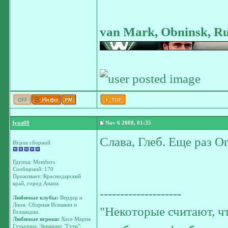
van Mark, Obninsk, Ru
lyon08
Nov 6 2008, 01:35
Слава, Глеб. Еще раз О
Игрок сборной
Группа: Members
Сообщений: 170
Проживает: Краснодарский
край, город Анапа
--------------------
Любимые клубы:
Вердер и
Лион. Сборная Испании и
"Некоторые считают, чт
Голландии.
Любимые игроки:
Хосе Мария
Гутьеррес Эрнандес "Гути",