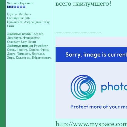
всего наилучшего!
Чемпион Германии
Группа: Members
Сообщений: 286
Проживает: Азербайджан,Баку
Сити
--------------------
Любимые клубы:
Вердер,
Ливерпуль, Фенербахче,
Стандарт Баку, Зенит
Любимые игроки:
Розенберг,
Озиль, Фрингс, Саного, Фриц,
Диего, Тимощук, Джерард,
Эмре, Кёльстром, Ибрагимович.
http://www.myspace.com