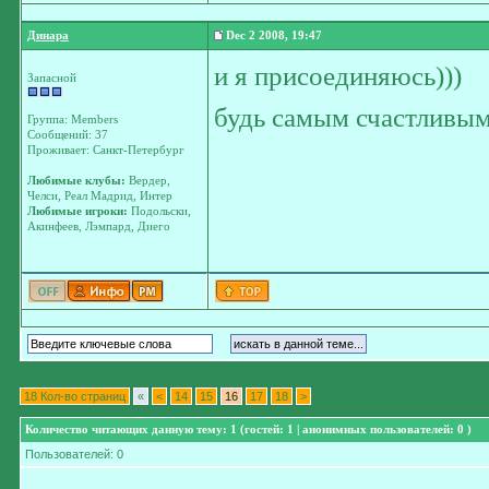
Динара
Dec 2 2008, 19:47
и я присоединяюсь)))
Запасной
будь самым счастливым
Группа: Members
Сообщений: 37
Проживает: Санкт-Петербург
Любимые клубы:
Вердер,
Челси, Реал Мадрид, Интер
Любимые игроки:
Подольски,
Акинфеев, Лэмпард, Диего
18 Кол-во страниц
«
<
14
15
16
17
18
>
Количество читающих данную тему: 1 (гостей: 1 | анонимных пользователей: 0 )
Пользователей: 0