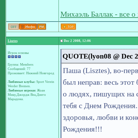
Михаэль Баллак - все о
Lisztes
Dec 2 2008, 12:06
Игрок основы
QUOTE(lyon08 @ Dec 2 
Группа: Members
Паша (Lisztes), во-пе
Сообщений: 77
Проживает: Нижний Новгород
был неправ: весь этот
Любимые клубы:
Sport Verein
Werder Bremen.
Любимые игроки:
Жоан
о людях, пишущих на с
Мику,Джордж Веа,Диего
Марадона.
тебя с Днем Рождения.
здоровья, любви и кон
Рождения!!!