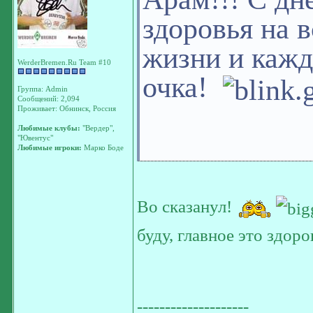
здоровья на 
жизни и кажд
WerderBremen.Ru Team #10
очка!
Группа: Admin
Сообщений: 2,094
Проживает: Обнинск, Россия
Любимые клубы:
"Вердер",
"Ювентус"
Любимые игроки:
Марко Боде
Во сказанул!
буду, главное это здор
--------------------