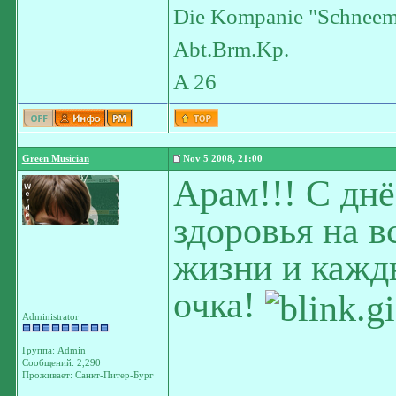
Die Kompanie "Schneem
Abt.Brm.Kp.
A 26
Green Musician
Nov 5 2008, 21:00
Арам!!! С дн
здоровья на в
жизни и кажд
очка!
Administrator
Группа: Admin
Сообщений: 2,290
Проживает: Санкт-Питер-Бург