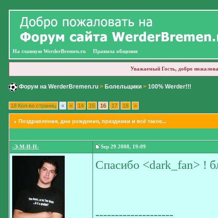
На главную WerderBremen.ru
Правила общения
Уважаемый Гость, добро пожалова
Форум на WerderBremen.ru
>
Болельщики
>
100% Werder!!!
18 Кол-во страниц
«
<
14
15
16
17
18
>
Поздравления
, дни рождения, праздники и всё такое...
-Э-М-И-Н-
Sep 29 2008, 19:09
Спасибо <dark_fan> ! б
--------------------