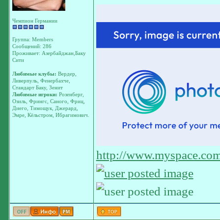
Чемпион Германии
Группа: Members
Сообщений: 286
Проживает: Азербайджан,Баку
Сити
Любимые клубы:
Вердер,
Ливерпуль, Фенербахче,
Стандарт Баку, Зенит
Любимые игроки:
Розенберг,
Озиль, Фрингс, Саного, Фриц,
Диего, Тимощук, Джерард,
Эмре, Кёльстром, Ибрагимович.
http://www.myspace.com