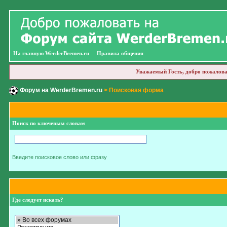
На главную WerderBremen.ru
Правила общения
Уважаемый Гость, добро пожалова
Форум на WerderBremen.ru
> Поисковая форма
Поиск по ключевым словам
Введите поисковое слово или фразу
Где следует искать?