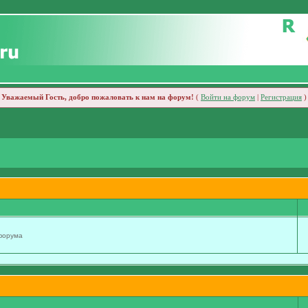
Уважаемый Гость, добро пожаловать к нам на форум!
(
Войти на форум
|
Регистрация
)
 форума