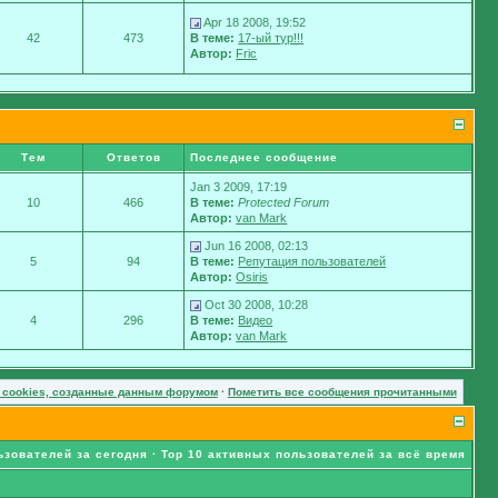
Apr 18 2008, 19:52
42
473
В теме:
17-ый тур!!!
Автор:
Fric
Тем
Ответов
Последнее сообщение
Jan 3 2009, 17:19
10
466
В теме:
Protected Forum
Автор:
van Mark
Jun 16 2008, 02:13
5
94
В теме:
Репутация пользователей
Автор:
Osiris
Oct 30 2008, 10:28
4
296
В теме:
Видео
Автор:
van Mark
 cookies, созданные данным форумом
·
Пометить все сообщения прочитанными
ьзователей за сегодня
·
Top 10 активных пользователей за всё время