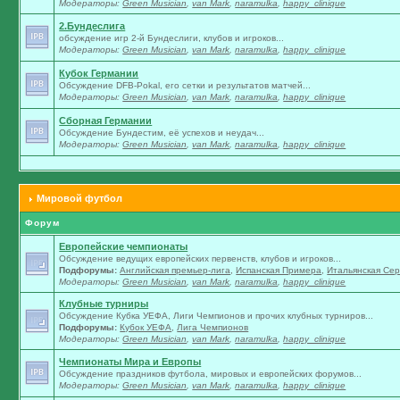
Модераторы:
Green Musician
,
van Mark
,
naramulka
,
happy_clinique
2.Бундеслига
обсуждение игр 2-й Бундеслиги, клубов и игроков...
Модераторы:
Green Musician
,
van Mark
,
naramulka
,
happy_clinique
Кубок Германии
Обсуждение DFB-Pokal, его сетки и результатов матчей...
Модераторы:
Green Musician
,
van Mark
,
naramulka
,
happy_clinique
Сборная Германии
Обсуждение Бундестим, её успехов и неудач...
Модераторы:
Green Musician
,
van Mark
,
naramulka
,
happy_clinique
Мировой футбол
Форум
Европейские чемпионаты
Обсуждение ведущих европейских первенств, клубов и игроков...
Подфорумы:
Английская премьер-лига
,
Испанская Примера
,
Итальянская Сер
Модераторы:
Green Musician
,
van Mark
,
naramulka
,
happy_clinique
Клубные турниры
Обсуждение Кубка УЕФА, Лиги Чемпионов и прочих клубных турниров...
Подфорумы:
Кубок УЕФА
,
Лига Чемпионов
Модераторы:
Green Musician
,
van Mark
,
naramulka
,
happy_clinique
Чемпионаты Мира и Европы
Обсуждение праздников футбола, мировых и европейских форумов...
Модераторы:
Green Musician
,
van Mark
,
naramulka
,
happy_clinique