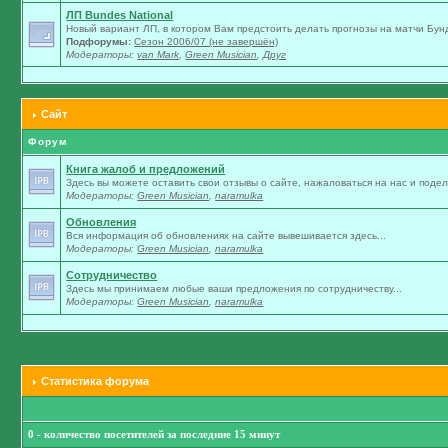
ЛП Bundes National
Новый вариант ЛП, в котором Вам предстоить делать прогнозы на матчи Бунд
Подфорумы:
Сезон 2006/07 (не завершён)
Модераторы:
van Mark
,
Green Musician
,
Друг
Сайт
Форум
Книга жалоб и предложений
Здесь вы можете оставить свои отзывы о сайте, нажаловаться на нас и подели
Модераторы:
Green Musician
,
naramulka
Обновления
Вся информация об обновлениях на сайте вывешивается здесь...
Модераторы:
Green Musician
,
naramulka
Сотрудничество
Здесь мы принимаем любые ваши предложения по сотрудничеству...
Модераторы:
Green Musician
,
naramulka
Статистика форума
0 - количество посетителей за последние 15 минут