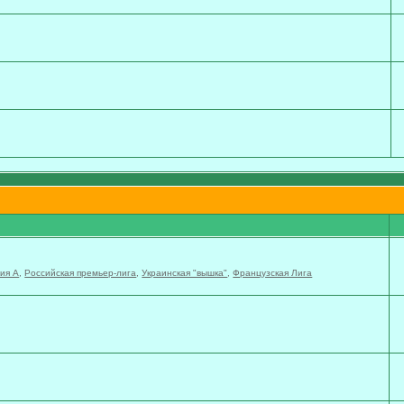
ия А
,
Российская премьер-лига
,
Украинская "вышка"
,
Французская Лига