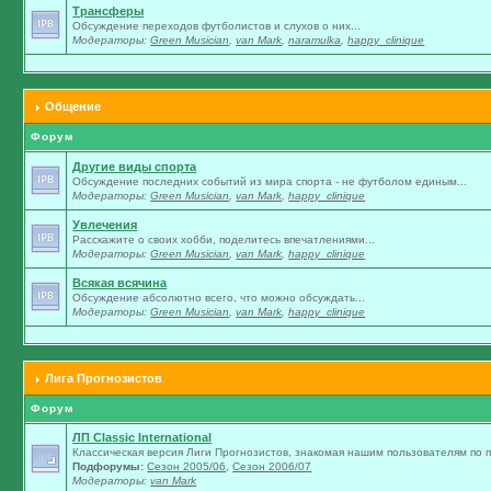
Трансферы
Обсуждение переходов футболистов и слухов о них...
Модераторы:
Green Musician
,
van Mark
,
naramulka
,
happy_clinique
Общение
Форум
Другие виды спорта
Обсуждение последних событий из мира спорта - не футболом единым...
Модераторы:
Green Musician
,
van Mark
,
happy_clinique
Увлечения
Расскажите о своих хобби, поделитесь впечатлениями...
Модераторы:
Green Musician
,
van Mark
,
happy_clinique
Всякая всячина
Обсуждение абсолютно всего, что можно обсуждать...
Модераторы:
Green Musician
,
van Mark
,
happy_clinique
Лига Прогнозистов
Форум
ЛП Classic International
Классическая версия Лиги Прогнозистов, знакомая нашим пользователям по п
Подфорумы:
Сезон 2005/06
,
Сезон 2006/07
Модераторы:
van Mark