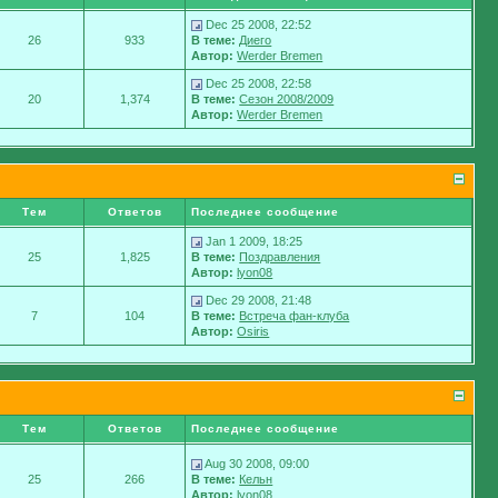
Dec 25 2008, 22:52
26
933
В теме:
Диего
Автор:
Werder Bremen
Dec 25 2008, 22:58
20
1,374
В теме:
Сезон 2008/2009
Автор:
Werder Bremen
Тем
Ответов
Последнее сообщение
Jan 1 2009, 18:25
25
1,825
В теме:
Поздравления
Автор:
lyon08
Dec 29 2008, 21:48
7
104
В теме:
Встреча фан-клуба
Автор:
Osiris
Тем
Ответов
Последнее сообщение
Aug 30 2008, 09:00
25
266
В теме:
Кельн
Автор:
lyon08