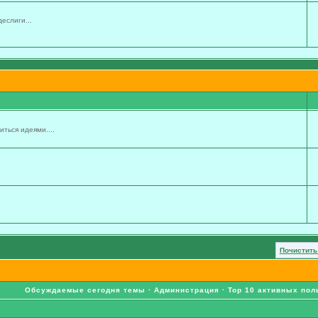
еслиги...
ться идеями....
Почистить
Обсуждаемые сегодня темы
·
Администрация
·
Top 10 активных пол