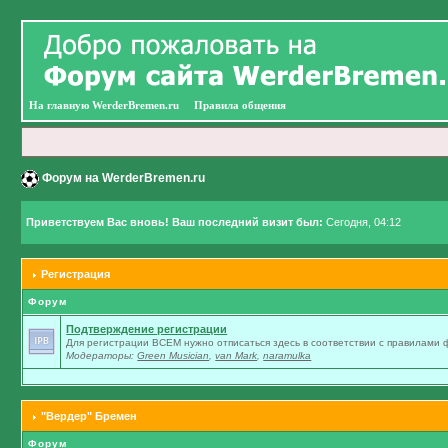
На главную WerderBremen.ru
Правила общения
Форум на WerderBremen.ru
Приветствуем Вас вновь! Ваш последний визит был:
Сегодня, 04:12
Регистрация
Форум
Подтверждение регистрации
Для регистрации ВСЕМ нужно отписаться здесь в соответствии с правилами
Модераторы:
Green Musician
,
van Mark
,
naramulka
"Вердер" Бремен
Форум