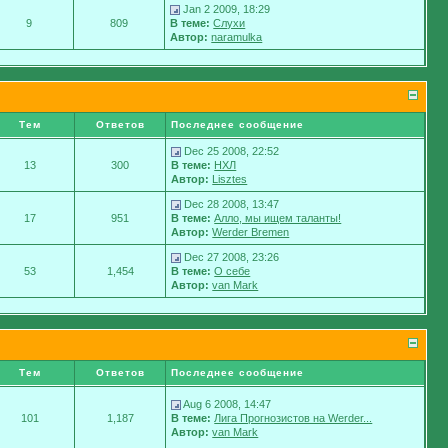
Jan 2 2009, 18:29
9
809
В теме:
Слухи
Автор:
naramulka
Тем
Ответов
Последнее сообщение
Dec 25 2008, 22:52
13
300
В теме:
НХЛ
Автор:
Lisztes
Dec 28 2008, 13:47
17
951
В теме:
Алло, мы ищем таланты!
Автор:
Werder Bremen
Dec 27 2008, 23:26
53
1,454
В теме:
О себе
Автор:
van Mark
Тем
Ответов
Последнее сообщение
Aug 6 2008, 14:47
101
1,187
В теме:
Лига Прогнозистов на Werder...
Автор:
van Mark