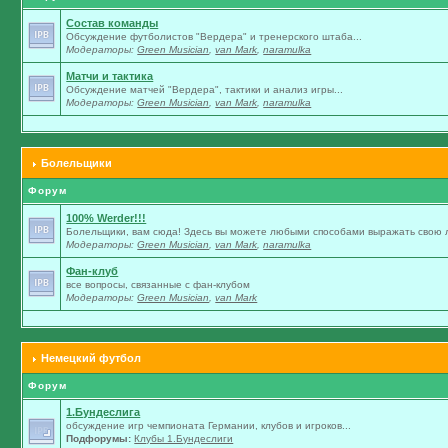
Состав команды
Обсуждение футболистов "Вердера" и тренерского штаба...
Модераторы:
Green Musician
,
van Mark
,
naramulka
Матчи и тактика
Обсуждение матчей "Вердера", тактики и анализ игры...
Модераторы:
Green Musician
,
van Mark
,
naramulka
Болельщики
Форум
100% Werder!!!
Болельщики, вам сюда! Здесь вы можете любыми способами выражать свою л
Модераторы:
Green Musician
,
van Mark
,
naramulka
Фан-клуб
все вопросы, связанные с фан-клубом
Модераторы:
Green Musician
,
van Mark
Немецкий футбол
Форум
1.Бундеслига
обсуждение игр чемпионата Германии, клубов и игроков...
Подфорумы:
Клубы 1.Бундеслиги