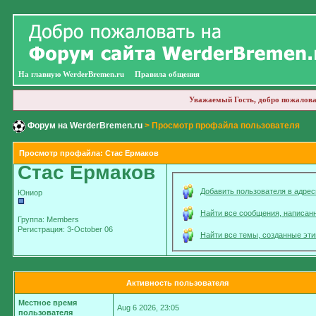
На главную WerderBremen.ru
Правила общения
Уважаемый Гость, добро пожалова
Форум на WerderBremen.ru
> Просмотр профайла пользователя
Просмотр профайла: Стас Ермаков
Стас Ермаков
Добавить пользователя в адрес
Юниор
Найти все сообщения, написан
Группа: Members
Регистрация: 3-October 06
Найти все темы, созданные эт
Активность пользователя
Местное время
Aug 6 2026, 23:05
пользователя