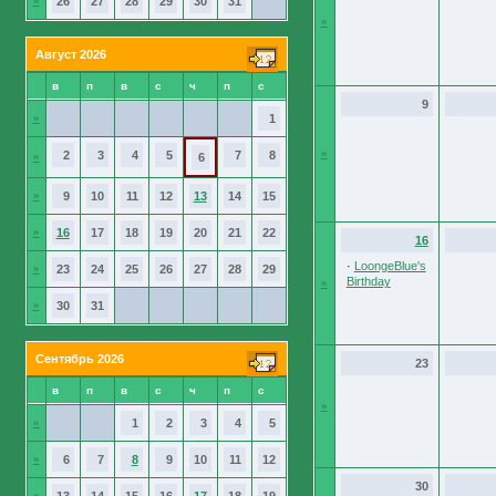
»
26
27
28
29
30
31
»
Август 2026
в
п
в
с
ч
п
с
9
»
1
»
2
3
4
5
7
8
»
6
»
9
10
11
12
13
14
15
»
16
17
18
19
20
21
22
16
·
LoongeBlue's
»
23
24
25
26
27
28
29
Birthday
»
»
30
31
Сентябрь 2026
23
в
п
в
с
ч
п
с
»
»
1
2
3
4
5
»
6
7
8
9
10
11
12
30
»