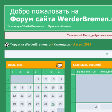
На главную WerderBremen.ru
Правила общения
Уважаемый Гость, добро пожалова
Форум на WerderBremen.ru
>
Календарь
> Август 2026
«
А
Июль 2026
Календарь событий
воскресенье
понеде
в
п
в
с
ч
п
с
»
1
2
3
4
»
5
6
7
8
9
10
11
»
»
12
13
14
15
16
17
18
»
19
20
21
22
23
24
25
2