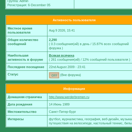
Группа: Admin
Регистрация: 6-December 05
Активность пользователя
Местное время
Aug 9 2026, 15:41
пользователя
Общее количество
2,290
сообщений
( 0.3 сообщения(ий) в день / 15.87% всех сообщений
форума )
Наибольшая
Всякая всячина
активность в форуме
( 261 сообщения(ий) / 12% сообщений пользователя )
Последнее посещение
22nd August 2009 - 23:41
Статус
(Вне форума)
Информация
Домашняя страничка
http://www.werderbremen.ru
Дата рождения
14 Июнь 1989
Местожительство
Санкт-Питер-Бург
Интересы
футбол, журналистика, география, веб-дизайн, музыка
путешествия на велосипеде, настольный теннис, биль