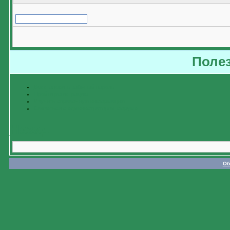
Поле
Восстановить забытый пароль
Пройти регистрацию
Изучить справочную информацию
Связаться с администратором форума
Назад
Об