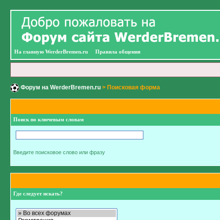
На главную WerderBremen.ru
Правила общения
Форум на WerderBremen.ru
> Поисковая форма
Поиск по ключевым словам
Введите поисковое слово или фразу
Где следует искать?