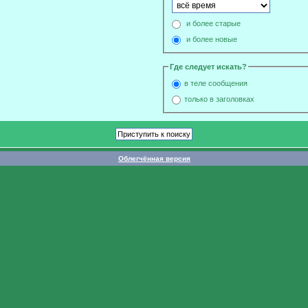
и более старые
и более новые
Где следует искать?
в теле сообщения
только в заголовках
Облегчённая версия