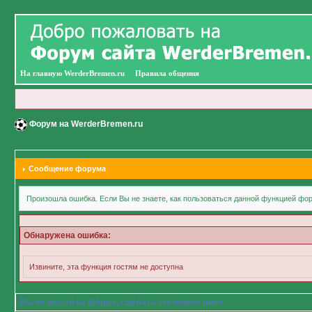
На главную WerderBremen.ru
Правила общения
Форум на WerderBremen.ru
Сообщение форума
Произошла ошибка. Если Вы не знаете, как пользоваться данной функцией фор
Обнаружена ошибка:
Извините, эта функция гостям не доступна
Вы не вошли на форум, сделать это можно ниже