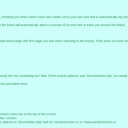
 showing you which topics have new replies since your last visit and to automatically log you
 the board will automatically add in a session ID to each link to track you around the board.
e main board page (the first page you see when returning to the board). If this does not work
g into the 'containing text' field. (If the boards address was '/forums/index.php' you would 
RL+A) and delete them.
cintosh menu bar at the top of the screen
les' section.
s address is '/forum/index.php' look for 'werderbremen.ru' or 'www.werderbremen.ru'