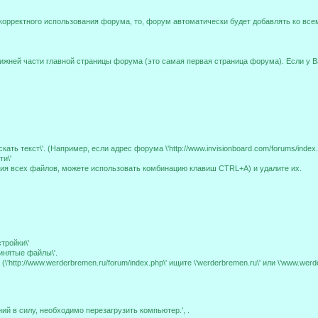
корректного использования форума, то, форум автоматически будет добавлять ко вс
ижней части главной страницы форума (это самая первая страница форума). Если у В
ь текст\'. (Например, если адрес форума \'http://www.invisionboard.com/forums/index.p
ти\'
ия всех файлов, можете использовать комбинацию клавиш CTRL+A) и удалите их.
стройки\'
ринятые файлы\'.
http://www.werderbremen.ru/forum/index.php\' ищите \'werderbremen.ru\' или \'www.werd
ий в силу, необходимо перезагрузить компьютер.', .