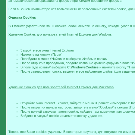
автоматической авторизации на форуме при каждом посещении форума.
Если в Вашем компьютере нет возможности использования системы cookie, для 
Очистка Cookies
Вы можете удалять все Ваши cookies, если нажмёте на ссылку, находящуюся в н
Удаление Cookies для пользователей Internet Explorer для Windows
Закройте все окна Internet Explorer
Нажмите на кнопку \'Пуск\'
Перейдите в меню \'Найти\' и выберите \'Файлы и папки\'
После открытия проводника, введите название домена форума в поле \'Искат
В поле \'где искать\' выберите
C:WindowsCookies
и нажмите кнопку \'Най
После завершения поиска, выделите все найденные файлы (для выделен
Удаление Cookies для пользователей Internet Explorer для Macintosh
Откройте окно Internet Explorer, зайдите в меню \'Правка\' и выберите \'На
После открытия панели настроек, зайдите в меню \'Cookies\' в секции \'П
После полной загрузки панели cookie, найдите там доменное имя форума (\'
Войдите в каждый cookie и нажмите кнопку удаления.
Теперь все Ваши cookies удалены. В некоторых случаях, для вступления изменен