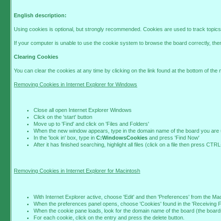
English description:
Using cookies is optional, but strongly recommended. Cookies are used to track topics,
If your computer is unable to use the cookie system to browse the board correctly, then
Clearing Cookies
You can clear the cookies at any time by clicking on the link found at the bottom of th
Removing Cookies in Internet Explorer for Windows
Close all open Internet Explorer Windows
Click on the 'start' button
Move up to 'Find' and click on 'Files and Folders'
When the new window appears, type in the domain name of the board you are usin
In the 'look in' box, type in
C:WindowsCookies
and press 'Find Now'
After it has finished searching, highlight all files (click on a file then press CT
Removing Cookies in Internet Explorer for Macintosh
With Internet Explorer active, choose 'Edit' and then 'Preferences' from the Ma
When the preferences panel opens, choose 'Cookies' found in the 'Receiving Fi
When the cookie pane loads, look for the domain name of the board (the board
For each cookie, click on the entry and press the delete button.