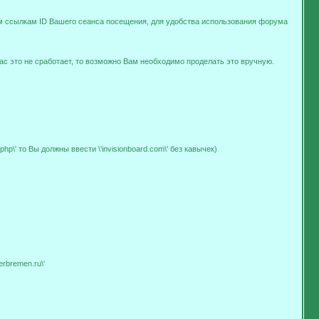
ем ссылкам ID Вашего сеанса посещения, для удобства использования форума
ас это не сработает, то возможно Вам необходимо проделать это вручную.
hp\' то Вы должны ввести \'invisionboard.com\' без кавычек)
erbremen.ru\'