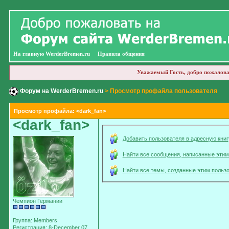
На главную WerderBremen.ru
Правила общения
Уважаемый Гость, добро пожалова
Форум на WerderBremen.ru
> Просмотр профайла пользователя
Просмотр профайла: <dark_fan>
<dark_fan>
Добавить пользователя в адресную книг
Найти все сообщения, написанные этим
Найти все темы, созданные этим польз
Чемпион Германии
Группа: Members
Регистрация: 8-December 07