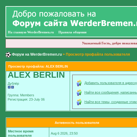
На главную WerderBremen.ru
Правила общения
Уважаемый Гость, добро пожалова
Форум на WerderBremen.ru
> Просмотр профайла пользователя
Просмотр профайла: ALEX BERLIN
ALEX BERLIN
Добавить пользователя в адресн
Дублёр
Найти все сообщения, написанн
Группа: Members
Регистрация: 23-July 06
Найти все темы, созданные этим
Активность пользователя
Местное время
Aug 6 2026, 23:50
пользователя