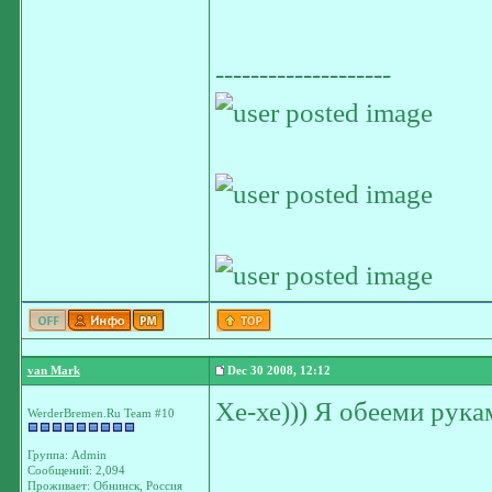
--------------------
van Mark
Dec 30 2008, 12:12
Хе-хе))) Я обееми рука
WerderBremen.Ru Team #10
Группа: Admin
Сообщений: 2,094
Проживает: Обнинск, Россия