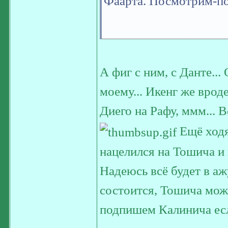
Фаарта. Посмотрим-по
А фиг с ним, с Данте..
моему... Икенг же врод
Диего на Рафу, ммм... 
Ещё ходя
нацелился на Тошича и
Надеюсь всё будет в аж
состоится, Тошича можн
подпишем Калинича есл