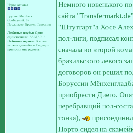
Немного новенького по
Игрок основы
сайта "Transfermarkt.d
Группа: Members
Сообщений: 67
Проживает: Бремен, Германия
"Штутгарт"а Хосе Алех
Любимые клубы:
Один-
пол-лиги, подписал кон
единственный: ВЕРДЕР!!!
Любимые игроки:
Все, кто
играл когда-либо за Вердер и
сначала во второй кома
приносил мне радость!
бразильского левого з
договоров он решил по
Боруссии Мёнхенгладб
приобрести Диего. Опя
перебравщий пол-соста
тонка),
присоединилс
Порто сидел на скамейк