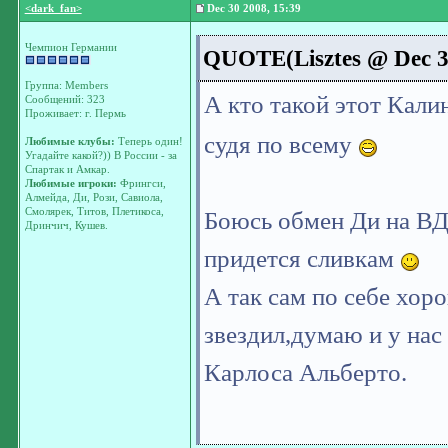
<dark_fan>
Dec 30 2008, 15:39
Чемпион Германии
QUOTE(Lisztes @ Dec 30
Группа: Members
А кто такой этот Кали
Сообщений: 323
Проживает: г. Пермь
судя по всему
Любимые клубы:
Теперь один!
Угадайте какой?)) В России - за
Спартак и Амкар.
Любимые игроки:
Фрингси,
Алмейда, Ди, Рози, Савиола,
Смолярек, Титов, Плетикоса,
Боюсь обмен Ди на ВД
Дринчич, Кушев.
придется сливкам
А так сам по себе хор
звездил,думаю и у нас
Карлоса Альберто.