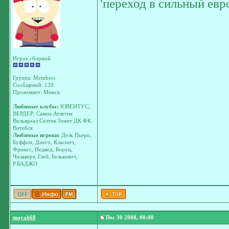
'переход в сильный евр
Игрок сборной
Группа: Members
Сообщений: 139
Проживает: Минск
Любимые клубы:
ЮВЕНТУС;
ВЕРДЕР; Сампа Атлетик
Вильяреал Селтик Зенит ДК ФК
Витебск
Любимые игроки:
Дель Пьеро,
Буффон, Диего, Класнич,
Фрингс, Недвед, Боруц,
Чилаверт, Глеб, Белькевич,
Р.БАДЖО
mayak68
Dec 30 2008, 00:00