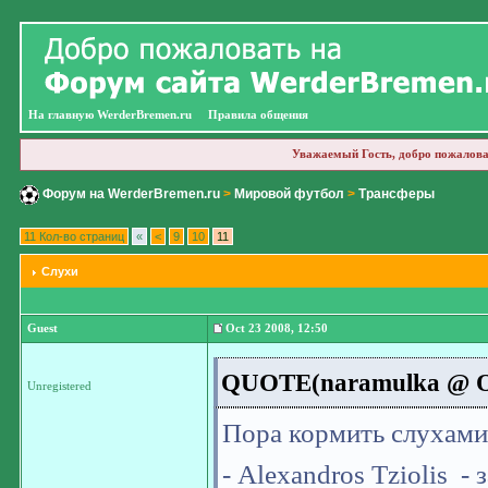
На главную WerderBremen.ru
Правила общения
Уважаемый Гость, добро пожалова
Форум на WerderBremen.ru
>
Мировой футбол
>
Трансферы
11 Кол-во страниц
«
<
9
10
11
Слухи
Guest
Oct 23 2008, 12:50
QUOTE(naramulka @ Oct
Unregistered
Пора кормить слухам
- Alexandros Tziolis -