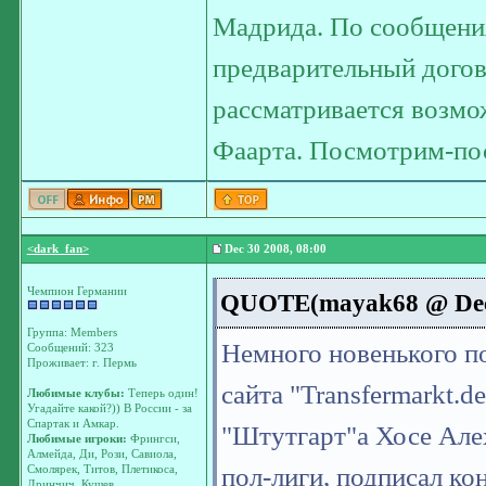
Мадрида. По сообщения
предварительный догово
рассматривается возмо
Фаарта. Посмотрим-по
<dark_fan>
Dec 30 2008, 08:00
Чемпион Германии
QUOTE(mayak68 @ Dec 3
Группа: Members
Немного новенького п
Сообщений: 323
Проживает: г. Пермь
сайта "Transfermarkt.
Любимые клубы:
Теперь один!
Угадайте какой?)) В России - за
Спартак и Амкар.
"Штутгарт"а Хосе Алех
Любимые игроки:
Фрингси,
Алмейда, Ди, Рози, Савиола,
пол-лиги, подписал кон
Смолярек, Титов, Плетикоса,
Дринчич, Кушев.