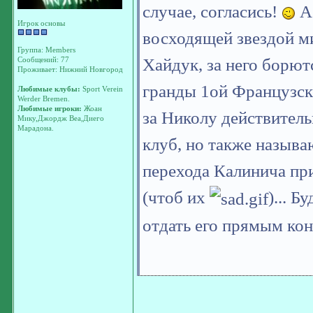
случае, согласись!
А 
Игрок основы
восходящей звездой ми
Группа: Members
Хайдук, за него борют
Сообщений: 77
Проживает: Нижний Новгород
гранды 1ой Французско
Любимые клубы:
Sport Verein
Werder Bremen.
Любимые игроки:
Жоан
за Николу действител
Мику,Джордж Веа,Диего
Марадона.
клуб, но также называ
перехода Калинича пр
(чтоб их
)... Б
отдать его прямым кон