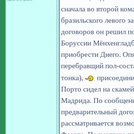
сначала во второй ком
бразильского левого 
договоров он решил по
Боруссии Мёнхенгладб
приобрести Диего. Опя
перебравщий пол-сост
тонка),
присоединил
Порто сидел на скамей
Мадрида. По сообщени
предварительный догов
рассматривается возм