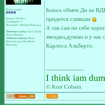
Боюсь обмен Ди на ВД
Игрок основы
придется сливкам
Группа: Members
Сообщений: 77
Проживает: Нижний Новгород
А так сам по себе хоро
Любимые клубы:
Sport Verein
Werder Bremen.
звездил,думаю и у нас 
Любимые игроки:
Жоан
Мику,Джордж Веа,Диего
Карлоса Альберто.
Марадона.
--------------------
I think iam dum
© Kurt Cobain