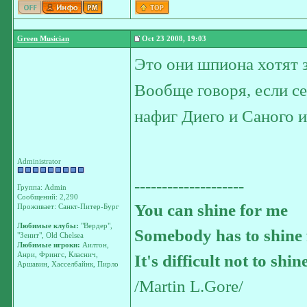
Green Musician
Oct 23 2008, 19:03
Это они шпиона хотят 
Вообще говоря, если се
нафиг Диего и Саного 
Administrator
--------------------
Группа: Admin
Сообщений: 2,290
You can shine for me
Проживает: Санкт-Питер-Бург
Любимые клубы:
"Вердер",
Somebody has to shine 
"Зенит", Old Chelsea
Любимые игроки:
Аилтон,
Анри, Фрингс, Класнич,
It's difficult not to shin
Аршавин, Хасселбайнк, Пирло
/Martin L.Gore/