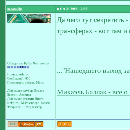
naramulka
Oct 23 2008, 12:55
Да чего тут секретить 
трансферах - вот там 
--------------------
Обладатель Кубка Чемпионов
..."Нашедшего выход з
Группа: Admin
Сообщений: 650
Проживает: belarus, Minsk
Михаэль Баллак - все о
Любимые клубы:
Вердер
Бремен, Арсенал
Любимые игроки:
Диего,
К.Фритц, М.Розенберг, Баллак,
Фабрегас, П.Мертезакер