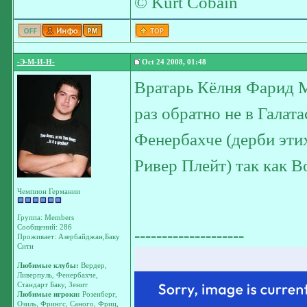
© Kurt Cobain
-Э-М-И-Н-
Oct 24 2008, 01:48
Вратарь Кёлня Фарид М
раз обратно не в Галат
Фенербахче (дерби этих
Ривер Плейт) так как В
Чемпион Германии
Группа: Members
Сообщений: 286
--------------------
Проживает: Азербайджан,Баку
Сити
Любимые клубы:
Вердер,
Ливерпуль, Фенербахче,
Стандарт Баку, Зенит
Любимые игроки:
Розенберг,
Озиль, Фрингс, Саного, Фриц,