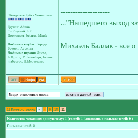
--------------------
Обладатель Кубка Чемпионов
..."Нашедшего выход з
Группа: Admin
Сообщений: 650
Проживает: belarus, Minsk
Михаэль Баллак - все о
Любимые клубы:
Вердер
Бремен, Арсенал
Любимые игроки:
Диего,
К.Фритц, М.Розенберг, Баллак,
Фабрегас, П.Мертезакер
11 Кол-во страниц
«
<
9
10
11
Количество читающих данную тему: 1 (гостей: 1 | анонимных пользователей: 0 )
Пользователей: 0