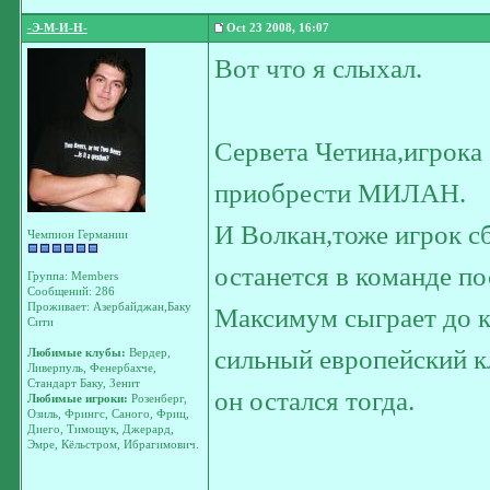
-Э-М-И-Н-
Oct 23 2008, 16:07
Вот что я слыхал.
Сервета Четина,игрока 
приобрести МИЛАН.
И Волкан,тоже игрок с
Чемпион Германии
останется в команде по
Группа: Members
Сообщений: 286
Проживает: Азербайджан,Баку
Максимум сыграет до к
Сити
сильный европейский к
Любимые клубы:
Вердер,
Ливерпуль, Фенербахче,
Стандарт Баку, Зенит
он остался тогда.
Любимые игроки:
Розенберг,
Озиль, Фрингс, Саного, Фриц,
Диего, Тимощук, Джерард,
Эмре, Кёльстром, Ибрагимович.