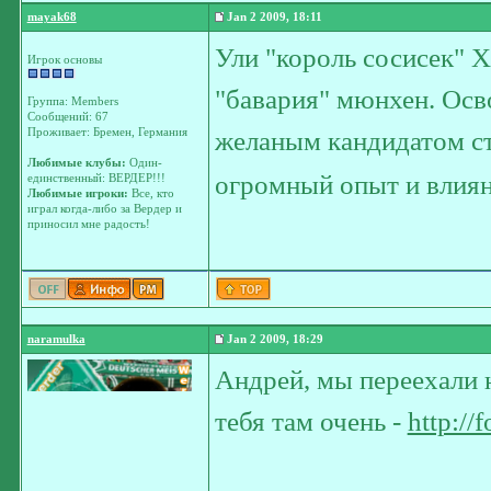
mayak68
Jan 2 2009, 18:11
Ули "король сосисек" Х
Игрок основы
"бавария" мюнхен. Осв
Группа: Members
Сообщений: 67
Проживает: Бремен, Германия
желаным кандидатом с
Любимые клубы:
Один-
огромный опыт и влиян
единственный: ВЕРДЕР!!!
Любимые игроки:
Все, кто
играл когда-либо за Вердер и
приносил мне радость!
naramulka
Jan 2 2009, 18:29
Андрей, мы переехали 
тебя там очень -
http://