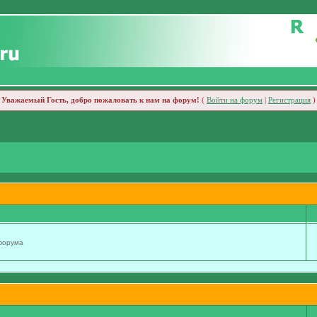
Уважаемый Гость, добро пожаловать к нам на форум!
(
Войти на форум
|
Регистрация
)
 форума