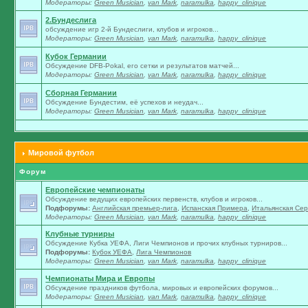
Модераторы:
Green Musician
,
van Mark
,
naramulka
,
happy_clinique
2.Бундеслига
обсуждение игр 2-й Бундеслиги, клубов и игроков...
Модераторы:
Green Musician
,
van Mark
,
naramulka
,
happy_clinique
Кубок Германии
Обсуждение DFB-Pokal, его сетки и результатов матчей...
Модераторы:
Green Musician
,
van Mark
,
naramulka
,
happy_clinique
Сборная Германии
Обсуждение Бундестим, её успехов и неудач...
Модераторы:
Green Musician
,
van Mark
,
naramulka
,
happy_clinique
Мировой футбол
Форум
Европейские чемпионаты
Обсуждение ведущих европейских первенств, клубов и игроков...
Подфорумы:
Английская премьер-лига
,
Испанская Примера
,
Итальянская Сер
Модераторы:
Green Musician
,
van Mark
,
naramulka
,
happy_clinique
Клубные турниры
Обсуждение Кубка УЕФА, Лиги Чемпионов и прочих клубных турниров...
Подфорумы:
Кубок УЕФА
,
Лига Чемпионов
Модераторы:
Green Musician
,
van Mark
,
naramulka
,
happy_clinique
Чемпионаты Мира и Европы
Обсуждение праздников футбола, мировых и европейских форумов...
Модераторы:
Green Musician
,
van Mark
,
naramulka
,
happy_clinique