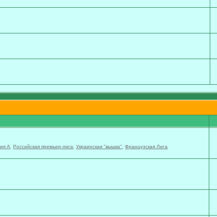
ия А
,
Российская премьер-лига
,
Украинская "вышка"
,
Французская Лига