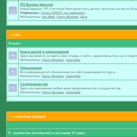
ЛП Bundes National
Новый вариант ЛП, в котором Вам предстоить делать прогнозы на матчи Бунд
Подфорумы:
Сезон 2006/07 (не завершён)
Модераторы:
van Mark
,
Green Musician
,
Друг
Сайт
Форум
Книга жалоб и предложений
Здесь вы можете оставить свои отзывы о сайте, нажаловаться на нас и подели
Модераторы:
Green Musician
,
naramulka
Обновления
Вся информация об обновлениях на сайте вывешивается здесь...
Модераторы:
Green Musician
,
naramulka
Сотрудничество
Здесь мы принимаем любые ваши предложения по сотрудничеству...
Модераторы:
Green Musician
,
naramulka
Статистика форума
0 - количество посетителей за последние 15 минут