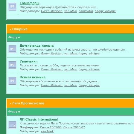
Трансферы
Обсуждение переходов футболистов и слухов о них...
Модераторы:
Green Musician
,
van Mark
,
naramulka
,
happy_clinique
Общение
Форум
Другие виды спорта
Обсуждение последних событий из мира спорта - не футболом единым...
Модераторы:
Green Musician
,
van Mark
,
happy_clinique
Увлечения
Расскажите о своих хобби, поделитесь впечатлениями...
Модераторы:
Green Musician
,
van Mark
,
happy_clinique
Всякая всячина
Обсуждение абсолютно всего, что можно обсуждать...
Модераторы:
Green Musician
,
van Mark
,
happy_clinique
Лига Прогнозистов
Форум
ЛП Classic International
Классическая версия Лиги Прогнозистов, знакомая нашим пользователям по п
Подфорумы:
Сезон 2005/06
,
Сезон 2006/07
Модераторы:
van Mark