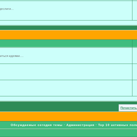
еслиги...
ться идеями....
Почистить
Обсуждаемые сегодня темы
·
Администрация
·
Top 10 активных пол