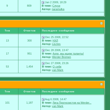
Jan 2 2009, 18:29
9
809
В теме:
Слухи
Автор:
naramulka
Тем
Ответов
Последнее сообщение
Dec 25 2008, 22:52
13
300
В теме:
НХЛ
Автор:
Lisztes
Dec 28 2008, 13:47
17
951
В теме:
Алло, мы ищем таланты!
Автор:
Werder Bremen
Dec 27 2008, 23:26
53
1,454
В теме:
О себе
Автор:
van Mark
Тем
Ответов
Последнее сообщение
Aug 6 2008, 14:47
101
1,187
В теме:
Лига Прогнозистов на Werder...
Автор:
van Mark