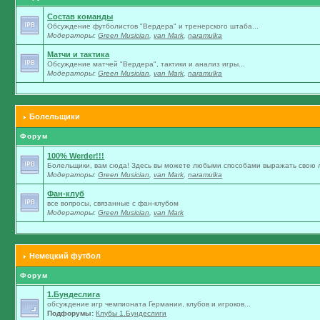
Состав команды
Обсуждение футболистов "Вердера" и тренерского штаба...
Модераторы:
Green Musician
,
van Mark
,
naramulka
Матчи и тактика
Обсуждение матчей "Вердера", тактики и анализ игры...
Модераторы:
Green Musician
,
van Mark
,
naramulka
Болельщики
Форум
100% Werder!!!
Болельщики, вам сюда! Здесь вы можете любыми способами выражать свою л
Модераторы:
Green Musician
,
van Mark
,
naramulka
Фан-клуб
все вопросы, связанные с фан-клубом
Модераторы:
Green Musician
,
van Mark
Немецкий футбол
Форум
1.Бундеслига
обсуждение игр чемпионата Германии, клубов и игроков...
Подфорумы:
Клубы 1.Бундеслиги