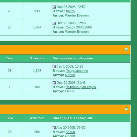
Dec 25 2008, 22:52
26
933
В теме:
Диего
Автор:
Werder Bremen
Dec 25 2008, 22:58
20
1,374
В теме:
Сезон 2008/2009
Автор:
Werder Bremen
Тем
Ответов
Последнее сообщение
Jan 1 2009, 18:25
25
1,825
В теме:
Поздравления
Автор:
lyon08
Dec 29 2008, 21:48
7
104
В теме:
Встреча фан-клуба
Автор:
Osiris
Тем
Ответов
Последнее сообщение
Aug 30 2008, 09:00
25
266
В теме:
Кельн
Автор:
lyon08