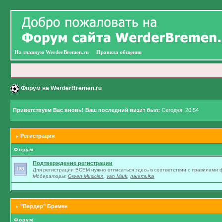
На главную WerderBremen.ru
Правила общения
Форум на WerderBremen.ru
Приветствуем Вас вновь! Ваш последний визит был:
Сегодня, 20:54
Регистрация
Форум
Подтверждение регистрации
Для регистрации ВСЕМ нужно отписаться здесь в соответствии с правилами
Модераторы:
Green Musician
,
van Mark
,
naramulka
"Вердер" Бремен
Форум