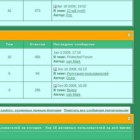
Apr 18 2008, 19:52
42
473
В теме:
17-ый тур!!!
Автор:
Fric
Тем
Ответов
Последнее сообщение
Jan 3 2009, 17:19
10
466
В теме:
Protected Forum
Автор:
van Mark
Jun 16 2008, 02:13
5
94
В теме:
Репутация пользователей
Автор:
Osiris
Oct 30 2008, 10:28
4
296
В теме:
Видео
Автор:
van Mark
 cookies, созданные данным форумом
·
Пометить все сообщения прочитанными
ьзователей за сегодня
·
Top 10 активных пользователей за всё время