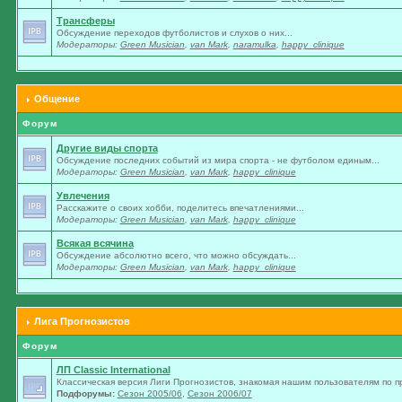
Трансферы
Обсуждение переходов футболистов и слухов о них...
Модераторы:
Green Musician
,
van Mark
,
naramulka
,
happy_clinique
Общение
Форум
Другие виды спорта
Обсуждение последних событий из мира спорта - не футболом единым...
Модераторы:
Green Musician
,
van Mark
,
happy_clinique
Увлечения
Расскажите о своих хобби, поделитесь впечатлениями...
Модераторы:
Green Musician
,
van Mark
,
happy_clinique
Всякая всячина
Обсуждение абсолютно всего, что можно обсуждать...
Модераторы:
Green Musician
,
van Mark
,
happy_clinique
Лига Прогнозистов
Форум
ЛП Classic International
Классическая версия Лиги Прогнозистов, знакомая нашим пользователям по п
Подфорумы:
Сезон 2005/06
,
Сезон 2006/07