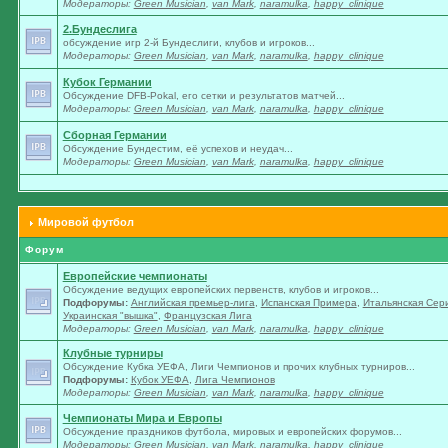
Модераторы:
Green Musician
,
van Mark
,
naramulka
,
happy_clinique
2.Бундеслига
обсуждение игр 2-й Бундеслиги, клубов и игроков...
Модераторы:
Green Musician
,
van Mark
,
naramulka
,
happy_clinique
Кубок Германии
Обсуждение DFB-Pokal, его сетки и результатов матчей...
Модераторы:
Green Musician
,
van Mark
,
naramulka
,
happy_clinique
Сборная Германии
Обсуждение Бундестим, её успехов и неудач...
Модераторы:
Green Musician
,
van Mark
,
naramulka
,
happy_clinique
Мировой футбол
Форум
Европейские чемпионаты
Обсуждение ведущих европейских первенств, клубов и игроков...
Подфорумы:
Английская премьер-лига
,
Испанская Примера
,
Итальянская Сер
Украинская "вышка"
,
Французская Лига
Модераторы:
Green Musician
,
van Mark
,
naramulka
,
happy_clinique
Клубные турниры
Обсуждение Кубка УЕФА, Лиги Чемпионов и прочих клубных турниров...
Подфорумы:
Кубок УЕФА
,
Лига Чемпионов
Модераторы:
Green Musician
,
van Mark
,
naramulka
,
happy_clinique
Чемпионаты Мира и Европы
Обсуждение праздников футбола, мировых и европейских форумов...
Модераторы:
Green Musician
,
van Mark
,
naramulka
,
happy_clinique