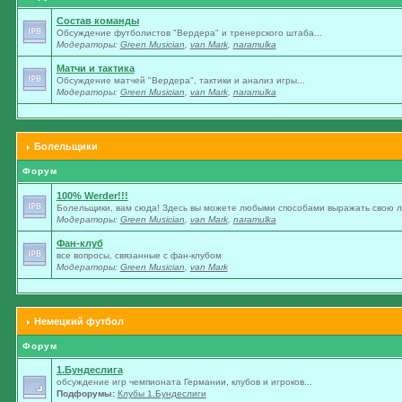
Состав команды
Обсуждение футболистов "Вердера" и тренерского штаба...
Модераторы:
Green Musician
,
van Mark
,
naramulka
Матчи и тактика
Обсуждение матчей "Вердера", тактики и анализ игры...
Модераторы:
Green Musician
,
van Mark
,
naramulka
Болельщики
Форум
100% Werder!!!
Болельщики, вам сюда! Здесь вы можете любыми способами выражать свою лю
Модераторы:
Green Musician
,
van Mark
,
naramulka
Фан-клуб
все вопросы, связанные с фан-клубом
Модераторы:
Green Musician
,
van Mark
Немецкий футбол
Форум
1.Бундеслига
обсуждение игр чемпионата Германии, клубов и игроков...
Подфорумы:
Клубы 1.Бундеслиги