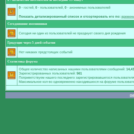
0
- гостей,
0
- пользователей,
0
- анонимных пользователей
Показать детализированный список и отсортировать его по:
времени
Сегодняшние именинники
Сегодня ни один из пользователей не празднует своего дня рождения
Грядущие через 5 дней события
Нет никаких предстоящих событий
Статистика форума
Общее количество написанных нашими пользователями сообщений:
14,4
Зарегистрированных пользователей:
561
Поприветствуем нашего последнего зарегистрировавшегося пользовател
Максимальное кол-во одновременно находившихся на форуме пользовате
Об