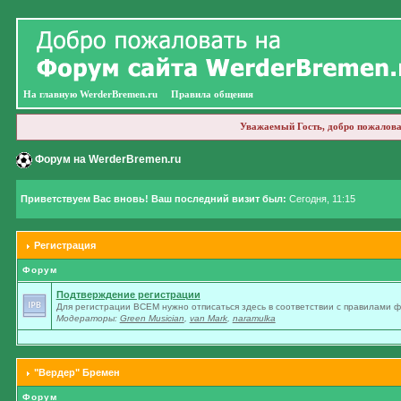
На главную WerderBremen.ru
Правила общения
Уважаемый Гость, добро пожалова
Форум на WerderBremen.ru
Приветствуем Вас вновь! Ваш последний визит был:
Сегодня, 11:15
Регистрация
Форум
Подтверждение регистрации
Для регистрации ВСЕМ нужно отписаться здесь в соответствии с правилами 
Модераторы:
Green Musician
,
van Mark
,
naramulka
"Вердер" Бремен
Форум