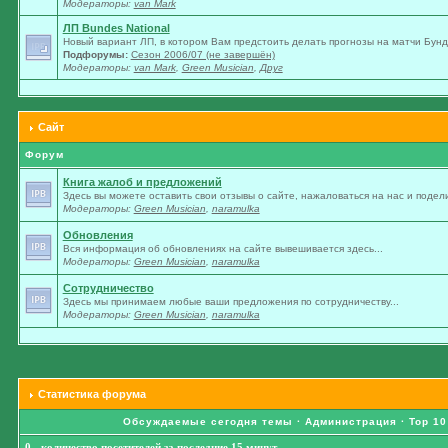
Модераторы:
van Mark
ЛП Bundes National
Новый вариант ЛП, в котором Вам предстоить делать прогнозы на матчи Бунде
Подфорумы:
Сезон 2006/07 (не завершён)
Модераторы:
van Mark
,
Green Musician
,
Друг
Сайт
Форум
Книга жалоб и предложений
Здесь вы можете оставить свои отзывы о сайте, нажаловаться на нас и подели
Модераторы:
Green Musician
,
naramulka
Обновления
Вся информация об обновлениях на сайте вывешивается здесь...
Модераторы:
Green Musician
,
naramulka
Сотрудничество
Здесь мы принимаем любые ваши предложения по сотрудничеству...
Модераторы:
Green Musician
,
naramulka
Статистика форума
Обсуждаемые сегодня темы
·
Администрация
·
Top 10
0 - количество посетителей за последние 15 минут