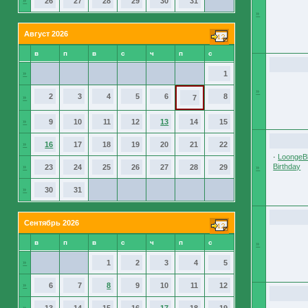
»
26
27
28
29
30
31
»
Август 2026
в
п
в
с
ч
п
с
»
1
»
2
3
4
5
6
8
»
7
»
9
10
11
12
13
14
15
»
16
17
18
19
20
21
22
·
LoongeBl
Birthday
»
23
24
25
26
27
28
29
»
»
30
31
Сентябрь 2026
в
п
в
с
ч
п
с
»
»
1
2
3
4
5
»
6
7
8
9
10
11
12
»