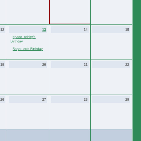
12
13
14
15
·
space_oddity's
Birthday
·
Барашек's Birthday
19
20
21
22
26
27
28
29