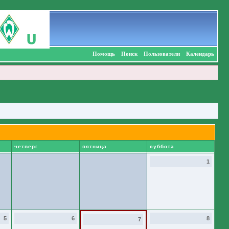
Помощь
Поиск
Пользователи
Календарь
четверг
пятница
суббота
1
5
6
8
7