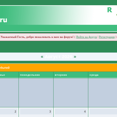
Уважаемый Гость, добро пожаловать к нам на форум!
(
Войти на форум
|
Регистрация
)
«
Август 2026
»
обытий
нье
понедельник
вторник
среда
2
3
4