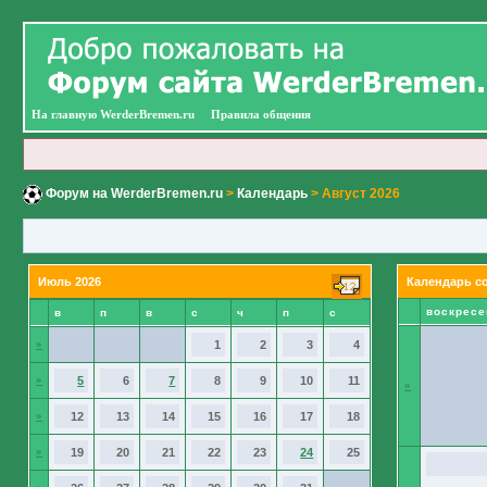
На главную WerderBremen.ru
Правила общения
Форум на WerderBremen.ru
>
Календарь
> Август 2026
Июль 2026
Календарь с
воскресе
в
п
в
с
ч
п
с
»
1
2
3
4
»
5
6
7
8
9
10
11
»
»
12
13
14
15
16
17
18
»
19
20
21
22
23
24
25