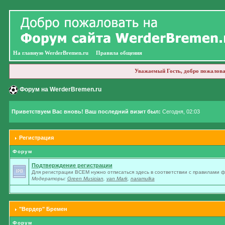
На главную WerderBremen.ru
Правила общения
Уважаемый Гость, добро пожалова
Форум на WerderBremen.ru
Приветствуем Вас вновь! Ваш последний визит был:
Сегодня, 02:03
Регистрация
Форум
Подтверждение регистрации
Для регистрации ВСЕМ нужно отписаться здесь в соответствии с правилами 
Модераторы:
Green Musician
,
van Mark
,
naramulka
"Вердер" Бремен
Форум