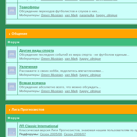
Трансферы
Обсуждение переходов футболистов и слухов о них...
Модераторы:
Green Musician
,
van Mark
,
naramulka
,
happy_clinique
Общение
Форум
Другие виды спорта
Обсуждение последних событий из мира спорта - не футболом единым...
Модераторы:
Green Musician
,
van Mark
,
happy_clinique
Увлечения
Расскажите о своих хобби, поделитесь впечатлениями...
Модераторы:
Green Musician
,
van Mark
,
happy_clinique
Всякая всячина
Обсуждение абсолютно всего, что можно обсуждать...
Модераторы:
Green Musician
,
van Mark
,
happy_clinique
Лига Прогнозистов
Форум
ЛП Classic International
Классическая версия Лиги Прогнозистов, знакомая нашим пользователям по п
Подфорумы:
Сезон 2005/06
,
Сезон 2006/07