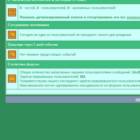
0
- гостей,
0
- пользователей,
0
- анонимных пользователей
Показать детализированный список и отсортировать его по:
времени
Сегодняшние именинники
Сегодня ни один из пользователей не празднует своего дня рождения
Грядущие через 5 дней события
Нет никаких предстоящих событий
Статистика форума
Общее количество написанных нашими пользователями сообщений:
14,4
Зарегистрированных пользователей:
561
Поприветствуем нашего последнего зарегистрировавшегося пользовател
Максимальное кол-во одновременно находившихся на форуме пользовате
Об