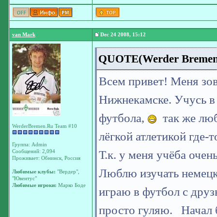
van Mark
Dec 24 2008, 15:12
QUOTE(Werder Bremen @
Всем привет! Меня зов
Нижнекамске. Учусь в 
футбола,
так же лю
WerderBremen.Ru Team #10
лёгкой атлетикой где-т
Группа: Admin
Т.к. у меня учёба очен
Сообщений: 2,094
Проживает: Обнинск, Россия
Люблю изучать немецк
Любимые клубы:
"Вердер",
"Ювентус"
Любимые игроки:
Марко Боде
играю в футбол с друзь
просто гуляю.
Начал б