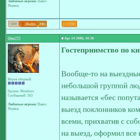
Любимые игроки:
Павел
Недвед
Oleg777
Apr 14 2006, 10:36
Гостеприимство по ки
Вообще-то на выездные
Игрок сборной
небольшой группой люд
Группа: Members
называется «бес попут
Сообщений: 163
Любимые игроки:
Павел
выезд поклонников ком
Недвед
всеми, прихватив с соб
на выезд, оформил все