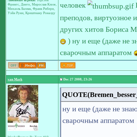
Любимые игроки:
Торстен
человек
Н
Фрингс, Диего, Мирослав Клозе,
Михаэль Баллак, Франк Рибери,
Уэйн Руни, Криштиану Роналду
преподов, виртуозное и
других хитов Бориса М
) ну и еще (даже не 
сварочным аппаратом
van Mark
Dec 27 2008, 23:26
QUOTE(Bremen_besser_al
ну и еще (даже не зна
сварочным аппарато