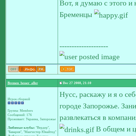
Вот, я думаю с этого и
Бременцы
--------------------
Bremen_besser_aller
Dec 27 2008, 21:10
Нусс, раскажу и я о се
Игрок сборной
городе Запорожье. Зан
Группа: Members
Сообщений: 176
развлекаться в компани
Проживает: Украина, Запорожье
В общем и ц
Любимые клубы:
"Вердер",
"Бавария", "Манчестер Юнайтед"