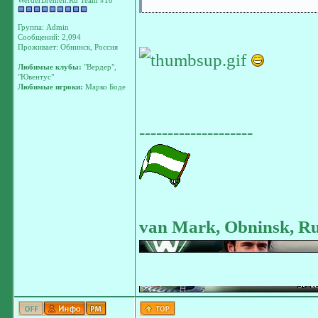
WerderBremen.Ru Team #10
Группа: Admin
Сообщений: 2,094
Проживает: Обнинск, Россия
Любимые клубы:
"Вердер",
"Ювентус"
Любимые игроки:
Марко Боде
--------------------
van Mark, Obninsk, Ru