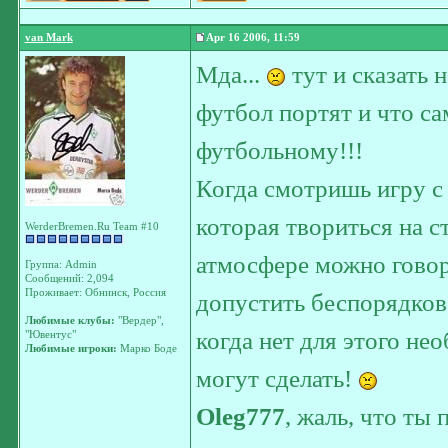
van Mark
Apr 16 2006, 11:59
Мда...
тут и сказать н
футбол портят и что са
футбольному!!!
Когда смотришь игру с 
которая твориться на ст
WerderBremen.Ru Team #10
атмосфере можно говори
Группа: Admin
Сообщений: 2,094
Проживает: Обнинск, Россия
допустить беспорядков,
Любимые клубы:
"Вердер",
когда нет для этого нео
"Ювентус"
Любимые игроки:
Марко Боде
могут сделать!
Oleg777
, жаль, что ты