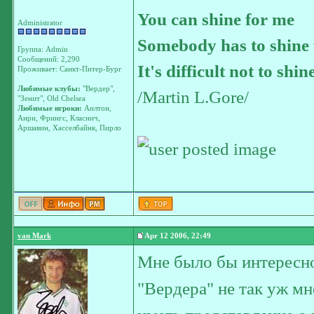
You can shine for me
Administrator
Somebody has to shine 
Группа: Admin
Сообщений: 2,290
It's difficult not to shin
Проживает: Санкт-Питер-Бург
Любимые клубы:
"Вердер",
/Martin L.Gore/
"Зенит", Old Chelsea
Любимые игроки:
Аилтон,
Анри, Фрингс, Класнич,
Аршавин, Хасселбайнк, Пирло
van Mark
Apr 12 2006, 22:49
Мне было бы интересно 
"Вердера" не так уж мн