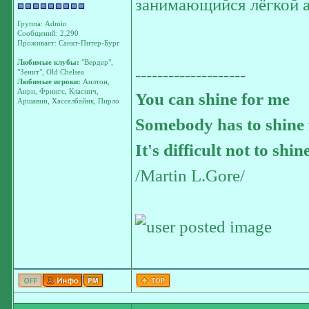
занимающийся лёгкой 
Группа: Admin
Сообщений: 2,290
Проживает: Санкт-Питер-Бург
Любимые клубы:
"Вердер",
--------------------
"Зенит", Old Chelsea
Любимые игроки:
Аилтон,
Анри, Фрингс, Класнич,
You can shine for me
Аршавин, Хасселбайнк, Пирло
Somebody has to shine 
It's difficult not to shin
/Martin L.Gore/