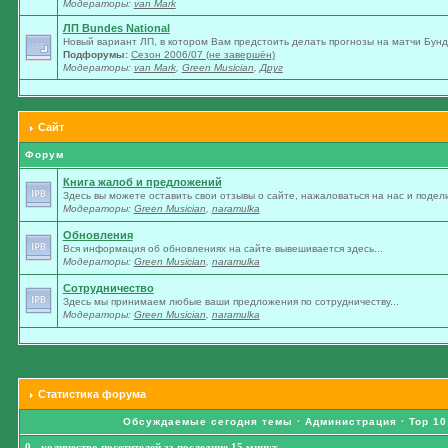
Модераторы:
van Mark
ЛП Bundes National
Новый вариант ЛП, в котором Вам предстоить делать прогнозы на матчи Бунде
Подфорумы:
Сезон 2006/07 (не завершён)
Модераторы:
van Mark
,
Green Musician
,
Друг
Сайт
Форум
Книга жалоб и предложений
Здесь вы можете оставить свои отзывы о сайте, нажаловаться на нас и подели
Модераторы:
Green Musician
,
naramulka
Обновления
Вся информация об обновлениях на сайте вывешивается здесь...
Модераторы:
Green Musician
,
naramulka
Сотрудничество
Здесь мы принимаем любые ваши предложения по сотрудничеству...
Модераторы:
Green Musician
,
naramulka
Статистика форума
Обсуждаемые сегодня темы
·
Администрация
·
Top 10
0 - количество посетителей за последние 15 минут