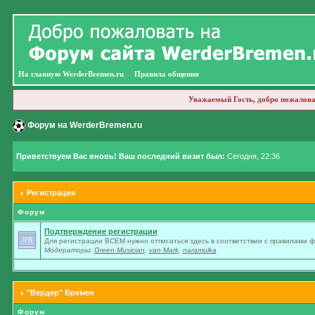
На главную WerderBremen.ru
Правила общения
Уважаемый Гость, добро пожалова
Форум на WerderBremen.ru
Приветствуем Вас вновь! Ваш последний визит был:
Сегодня, 22:36
Регистрация
Форум
Подтверждение регистрации
Для регистрации ВСЕМ нужно отписаться здесь в соответствии с правилами 
Модераторы:
Green Musician
,
van Mark
,
naramulka
"Вердер" Бремен
Форум