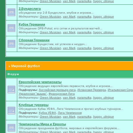
Модераторы:
Green Musician
,
van Mark
,
naramulka
,
happy_clinique
2.Бундеслига
обсуждение игр 2-й Бундеслиги, клубов и игроков...
Модераторы:
Green Musician
,
van Mark
,
naramulka
,
happy_clinique
Кубок Германии
Обсуждение DFB-Pokal, его сетки и результатов матчей...
Модераторы:
Green Musician
,
van Mark
,
naramulka
,
happy_clinique
Сборная Германии
Обсуждение Бундестим, её успехов и неудач...
Модераторы:
Green Musician
,
van Mark
,
naramulka
,
happy_clinique
Мировой футбол
Форум
Европейские чемпионаты
Обсуждение ведущих европейских первенств, клубов и игроков...
Подфорумы:
Английская премьер-лига
,
Испанская Примера
,
Итальянская Сер
Украинская "вышка"
,
Французская Лига
Модераторы:
Green Musician
,
van Mark
,
naramulka
,
happy_clinique
Клубные турниры
Обсуждение Кубка УЕФА, Лиги Чемпионов и прочих клубных турниров...
Подфорумы:
Кубок УЕФА
,
Лига Чемпионов
Модераторы:
Green Musician
,
van Mark
,
naramulka
,
happy_clinique
Чемпионаты Мира и Европы
Обсуждение праздников футбола, мировых и европейских форумов...
Модераторы:
Green Musician
,
van Mark
,
naramulka
,
happy_clinique