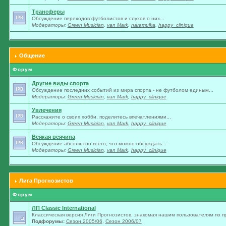
Трансферы
Обсуждение переходов футболистов и слухов о них...
Модераторы:
Green Musician
,
van Mark
,
naramulka
,
happy_clinique
Общение
Форум
Другие виды спорта
Обсуждение последних событий из мира спорта - не футболом единым...
Модераторы:
Green Musician
,
van Mark
,
happy_clinique
Увлечения
Расскажите о своих хобби, поделитесь впечатлениями...
Модераторы:
Green Musician
,
van Mark
,
happy_clinique
Всякая всячина
Обсуждение абсолютно всего, что можно обсуждать...
Модераторы:
Green Musician
,
van Mark
,
happy_clinique
Лига Прогнозистов
Форум
ЛП Classic International
Классическая версия Лиги Прогнозистов, знакомая нашим пользователям по п
Подфорумы:
Сезон 2005/06
,
Сезон 2006/07