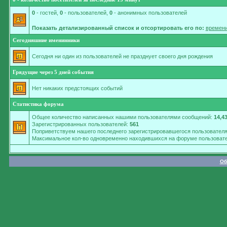
0
- гостей,
0
- пользователей,
0
- анонимных пользователей
Показать детализированный список и отсортировать его по:
времени
Сегодняшние именинники
Сегодня ни один из пользователей не празднует своего дня рождения
Грядущие через 5 дней события
Нет никаких предстоящих событий
Статистика форума
Общее количество написанных нашими пользователями сообщений:
14,4
Зарегистрированных пользователей:
561
Поприветствуем нашего последнего зарегистрировавшегося пользовател
Максимальное кол-во одновременно находившихся на форуме пользовате
Об