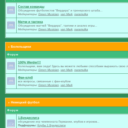
Состав команды
Обсуждение футболистов "Вердера" и тренерского штаба...
Модераторы:
Green Musician
,
van Mark
,
naramulka
Матчи и тактика
Обсуждение матчей "Вердера", тактики и анализ игры...
Модераторы:
Green Musician
,
van Mark
,
naramulka
Болельщики
Форум
100% Werder!!!
Болельщики, вам сюда! Здесь вы можете любыми способами выражать свою лю
Модераторы:
Green Musician
,
van Mark
,
naramulka
Фан-клуб
все вопросы, связанные с фан-клубом
Модераторы:
Green Musician
,
van Mark
Немецкий футбол
Форум
1.Бундеслига
обсуждение игр чемпионата Германии, клубов и игроков...
Подфорумы:
Клубы 1.Бундеслиги