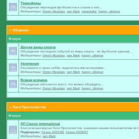
Трансферы
Обсуждение переходов футболистов и слухов о них...
Модераторы:
Green Musician
,
van Mark
,
naramulka
,
happy_clinique
Общение
Форум
Другие виды спорта
Обсуждение последних событий из мира спорта - не футболом единым...
Модераторы:
Green Musician
,
van Mark
,
happy_clinique
Увлечения
Расскажите о своих хобби, поделитесь впечатлениями...
Модераторы:
Green Musician
,
van Mark
,
happy_clinique
Всякая всячина
Обсуждение абсолютно всего, что можно обсуждать...
Модераторы:
Green Musician
,
van Mark
,
happy_clinique
Лига Прогнозистов
Форум
ЛП Classic International
Классическая версия Лиги Прогнозистов, знакомая нашим пользователям по п
Подфорумы:
Сезон 2005/06
,
Сезон 2006/07
Модераторы:
van Mark