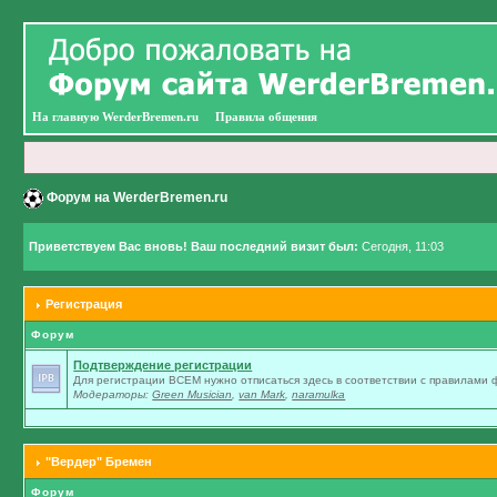
На главную WerderBremen.ru
Правила общения
Форум на WerderBremen.ru
Приветствуем Вас вновь! Ваш последний визит был:
Сегодня, 11:03
Регистрация
Форум
Подтверждение регистрации
Для регистрации ВСЕМ нужно отписаться здесь в соответствии с правилами
Модераторы:
Green Musician
,
van Mark
,
naramulka
"Вердер" Бремен
Форум