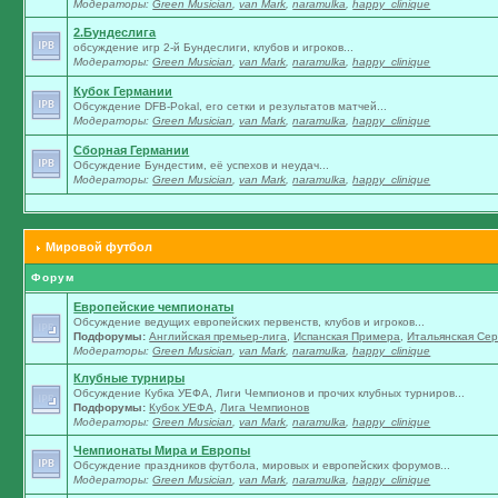
Модераторы:
Green Musician
,
van Mark
,
naramulka
,
happy_clinique
2.Бундеслига
обсуждение игр 2-й Бундеслиги, клубов и игроков...
Модераторы:
Green Musician
,
van Mark
,
naramulka
,
happy_clinique
Кубок Германии
Обсуждение DFB-Pokal, его сетки и результатов матчей...
Модераторы:
Green Musician
,
van Mark
,
naramulka
,
happy_clinique
Сборная Германии
Обсуждение Бундестим, её успехов и неудач...
Модераторы:
Green Musician
,
van Mark
,
naramulka
,
happy_clinique
Мировой футбол
Форум
Европейские чемпионаты
Обсуждение ведущих европейских первенств, клубов и игроков...
Подфорумы:
Английская премьер-лига
,
Испанская Примера
,
Итальянская Сер
Модераторы:
Green Musician
,
van Mark
,
naramulka
,
happy_clinique
Клубные турниры
Обсуждение Кубка УЕФА, Лиги Чемпионов и прочих клубных турниров...
Подфорумы:
Кубок УЕФА
,
Лига Чемпионов
Модераторы:
Green Musician
,
van Mark
,
naramulka
,
happy_clinique
Чемпионаты Мира и Европы
Обсуждение праздников футбола, мировых и европейских форумов...
Модераторы:
Green Musician
,
van Mark
,
naramulka
,
happy_clinique