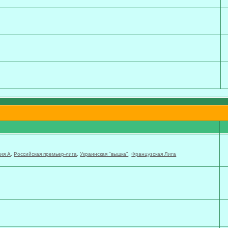
ия А
,
Российская премьер-лига
,
Украинская "вышка"
,
Французская Лига