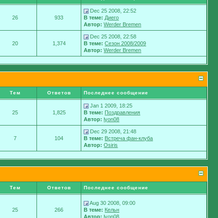
Dec 25 2008, 22:52
26
933
В теме:
Диего
Автор:
Werder Bremen
Dec 25 2008, 22:58
20
1,374
В теме:
Сезон 2008/2009
Автор:
Werder Bremen
Тем
Ответов
Последнее сообщение
Jan 1 2009, 18:25
25
1,825
В теме:
Поздравления
Автор:
lyon08
Dec 29 2008, 21:48
7
104
В теме:
Встреча фан-клуба
Автор:
Osiris
Тем
Ответов
Последнее сообщение
Aug 30 2008, 09:00
25
266
В теме:
Кельн
Автор:
lyon08