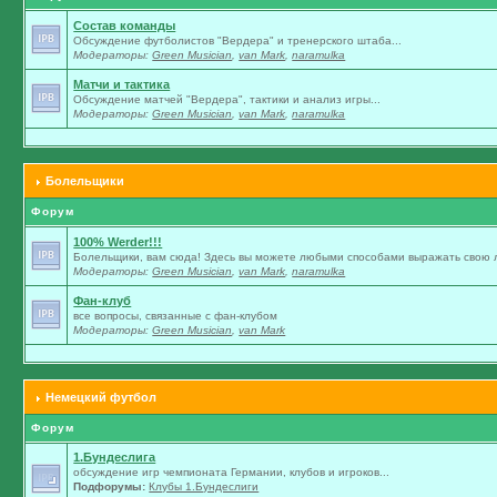
Состав команды
Обсуждение футболистов "Вердера" и тренерского штаба...
Модераторы:
Green Musician
,
van Mark
,
naramulka
Матчи и тактика
Обсуждение матчей "Вердера", тактики и анализ игры...
Модераторы:
Green Musician
,
van Mark
,
naramulka
Болельщики
Форум
100% Werder!!!
Болельщики, вам сюда! Здесь вы можете любыми способами выражать свою л
Модераторы:
Green Musician
,
van Mark
,
naramulka
Фан-клуб
все вопросы, связанные с фан-клубом
Модераторы:
Green Musician
,
van Mark
Немецкий футбол
Форум
1.Бундеслига
обсуждение игр чемпионата Германии, клубов и игроков...
Подфорумы:
Клубы 1.Бундеслиги