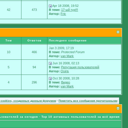
Apr 18 2008, 19:52
42
473
В теме:
17-ый тур!!!
Автор:
Fric
Тем
Ответов
Последнее сообщение
Jan 3 2009, 17:19
10
466
В теме:
Protected Forum
Автор:
van Mark
Jun 16 2008, 02:13
5
94
В теме:
Репутация пользователей
Автор:
Osiris
Oct 30 2008, 10:28
4
296
В теме:
Видео
Автор:
van Mark
 cookies, созданные данным форумом
·
Пометить все сообщения прочитанными
ьзователей за сегодня
·
Top 10 активных пользователей за всё время