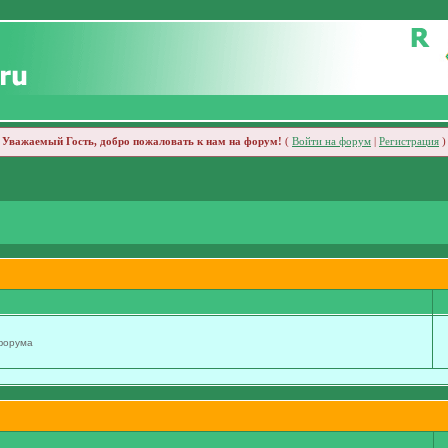
Уважаемый Гость, добро пожаловать к нам на форум!
(
Войти на форум
|
Регистрация
)
 форума