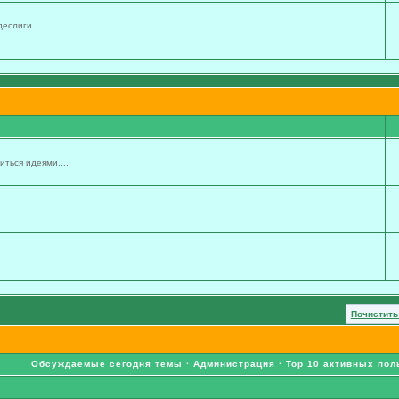
еслиги...
ться идеями....
Почистить
Обсуждаемые сегодня темы
·
Администрация
·
Top 10 активных пол