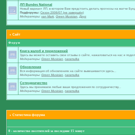
ЛП Bundes National
Новый вариант ЛП, в котором Вам предстоить делать прогнозы на матчи Бунд
Подфорумы:
Сезон 2006/07 (не завершён)
Модераторы:
van Mark
,
Green Musician
,
Друг
Сайт
Форум
Книга жалоб и предложений
Здесь вы можете оставить свои отзывы о сайте, нажаловаться на нас и подели
Модераторы:
Green Musician
,
naramulka
Обновления
Вся информация об обновлениях на сайте вывешивается здесь...
Модераторы:
Green Musician
,
naramulka
Сотрудничество
Здесь мы принимаем любые ваши предложения по сотрудничеству...
Модераторы:
Green Musician
,
naramulka
Статистика форума
0 - количество посетителей за последние 15 минут