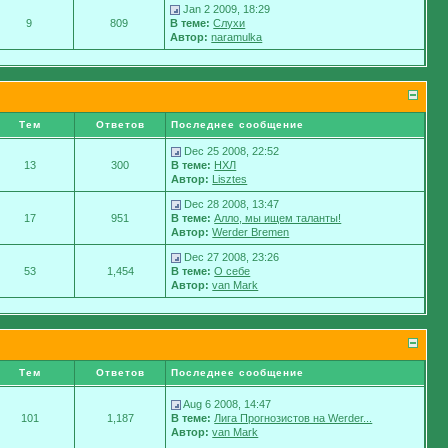
Jan 2 2009, 18:29
9
809
В теме:
Слухи
Автор:
naramulka
Тем
Ответов
Последнее сообщение
Dec 25 2008, 22:52
13
300
В теме:
НХЛ
Автор:
Lisztes
Dec 28 2008, 13:47
17
951
В теме:
Алло, мы ищем таланты!
Автор:
Werder Bremen
Dec 27 2008, 23:26
53
1,454
В теме:
О себе
Автор:
van Mark
Тем
Ответов
Последнее сообщение
Aug 6 2008, 14:47
101
1,187
В теме:
Лига Прогнозистов на Werder...
Автор:
van Mark