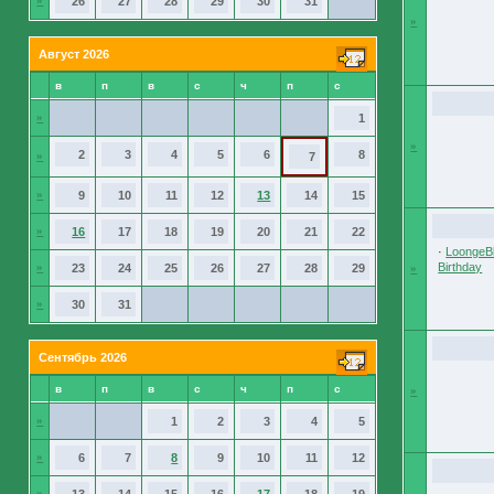
»
26
27
28
29
30
31
»
Август 2026
в
п
в
с
ч
п
с
»
1
»
2
3
4
5
6
8
»
7
»
9
10
11
12
13
14
15
»
16
17
18
19
20
21
22
·
LoongeBl
Birthday
»
23
24
25
26
27
28
29
»
»
30
31
Сентябрь 2026
в
п
в
с
ч
п
с
»
»
1
2
3
4
5
»
6
7
8
9
10
11
12
»