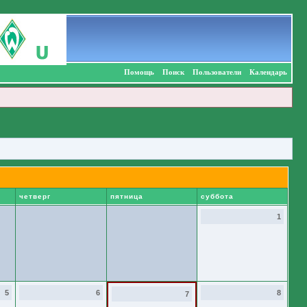
Помощь
Поиск
Пользователи
Календарь
четверг
пятница
суббота
1
5
6
8
7