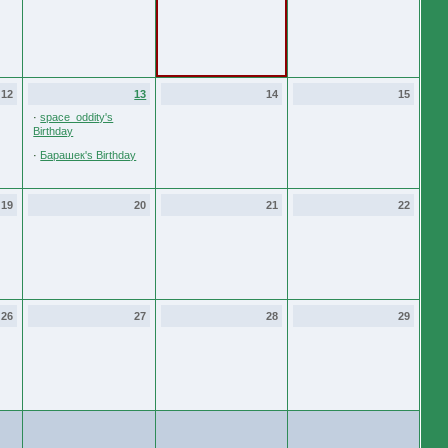
12
13
14
15
·
space_oddity's
Birthday
·
Барашек's Birthday
19
20
21
22
26
27
28
29