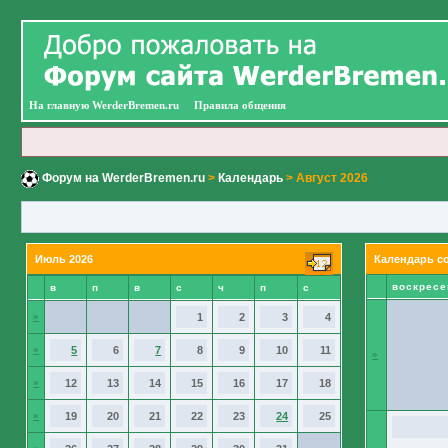
На главную WerderBremen.ru
Правила общения
Форум на WerderBremen.ru
>
Календарь
> Август 2026
Июль 2026
Календарь с
воскресе
в
п
в
с
ч
п
с
»
1
2
3
4
»
5
6
7
8
9
10
11
»
»
12
13
14
15
16
17
18
»
19
20
21
22
23
24
25