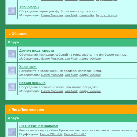
Трансферы
Обсуждение переходов футболистов и слухов о них...
Модераторы:
Green Musician
,
van Mark
,
naramulka
,
happy_clinique
Общение
Форум
Другие виды спорта
Обсуждение последних событий из мира спорта - не футболом единым...
Модераторы:
Green Musician
,
van Mark
,
happy_clinique
Увлечения
Расскажите о своих хобби, поделитесь впечатлениями...
Модераторы:
Green Musician
,
van Mark
,
happy_clinique
Всякая всячина
Обсуждение абсолютно всего, что можно обсуждать...
Модераторы:
Green Musician
,
van Mark
,
happy_clinique
Лига Прогнозистов
Форум
ЛП Classic International
Классическая версия Лиги Прогнозистов, знакомая нашим пользователям по п
Подфорумы:
Сезон 2005/06
,
Сезон 2006/07