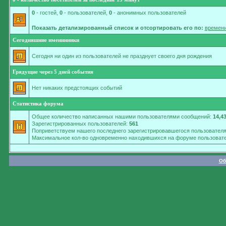
0
- гостей,
0
- пользователей,
0
- анонимных пользователей
Показать детализированный список и отсортировать его по:
времени
Сегодняшние именинники
Сегодня ни один из пользователей не празднует своего дня рождения
Грядущие через 5 дней события
Нет никаких предстоящих событий
Статистика форума
Общее количество написанных нашими пользователями сообщений:
14,4
Зарегистрированных пользователей:
561
Поприветствуем нашего последнего зарегистрировавшегося пользовател
Максимальное кол-во одновременно находившихся на форуме пользовате
Об