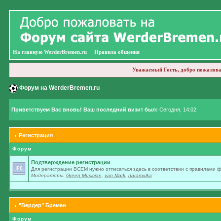
На главную WerderBremen.ru
Правила общения
Уважаемый Гость, добро пожалова
Форум на WerderBremen.ru
Приветствуем Вас вновь! Ваш последний визит был:
Сегодня, 14:02
Регистрация
Форум
Подтверждение регистрации
Для регистрации ВСЕМ нужно отписаться здесь в соответствии с правилами 
Модераторы:
Green Musician
,
van Mark
,
naramulka
"Вердер" Бремен
Форум