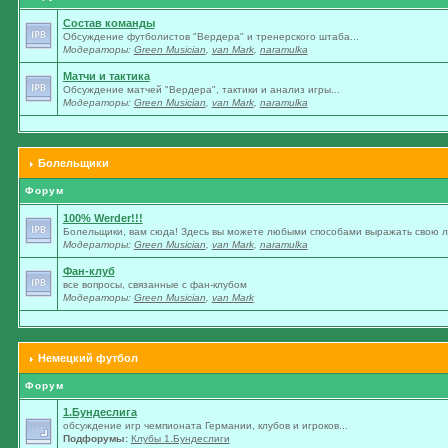
Состав команды
Обсуждение футболистов "Вердера" и тренерского штаба...
Модераторы:
Green Musician
,
van Mark
,
naramulka
Матчи и тактика
Обсуждение матчей "Вердера", тактики и анализ игры...
Модераторы:
Green Musician
,
van Mark
,
naramulka
Болельщики
Форум
100% Werder!!!
Болельщики, вам сюда! Здесь вы можете любыми способами выражать свою лю
Модераторы:
Green Musician
,
van Mark
,
naramulka
Фан-клуб
все вопросы, связанные с фан-клубом
Модераторы:
Green Musician
,
van Mark
Немецкий футбол
Форум
1.Бундеслига
обсуждение игр чемпионата Германии, клубов и игроков...
Подфорумы:
Клубы 1.Бундеслиги