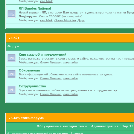
Модераторы:
van Mark
ЛП Bundes National
Новый вариант ЛП, в котором Вам предстоить делать прогнозы на матчи Бунде
Подфорумы:
Сезон 2006/07 (не завершён)
Модераторы:
van Mark
,
Green Musician
,
Друг
Сайт
Форум
Книга жалоб и предложений
Здесь вы можете оставить свои отзывы о сайте, нажаловаться на нас и подели
Модераторы:
Green Musician
,
naramulka
Обновления
Вся информация об обновлениях на сайте вывешивается здесь...
Модераторы:
Green Musician
,
naramulka
Сотрудничество
Здесь мы принимаем любые ваши предложения по сотрудничеству...
Модераторы:
Green Musician
,
naramulka
Статистика форума
Обсуждаемые сегодня темы
·
Администрация
·
Top 10
0 - количество посетителей за последние 15 минут