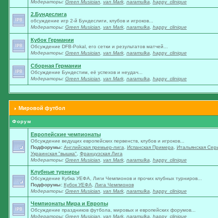
Модераторы:
Green Musician
,
van Mark
,
naramulka
,
happy_clinique
2.Бундеслига
обсуждение игр 2-й Бундеслиги, клубов и игроков...
Модераторы:
Green Musician
,
van Mark
,
naramulka
,
happy_clinique
Кубок Германии
Обсуждение DFB-Pokal, его сетки и результатов матчей...
Модераторы:
Green Musician
,
van Mark
,
naramulka
,
happy_clinique
Сборная Германии
Обсуждение Бундестим, её успехов и неудач...
Модераторы:
Green Musician
,
van Mark
,
naramulka
,
happy_clinique
Мировой футбол
Форум
Европейские чемпионаты
Обсуждение ведущих европейских первенств, клубов и игроков...
Подфорумы:
Английская премьер-лига
,
Испанская Примера
,
Итальянская Сер
Украинская "вышка"
,
Французская Лига
Модераторы:
Green Musician
,
van Mark
,
naramulka
,
happy_clinique
Клубные турниры
Обсуждение Кубка УЕФА, Лиги Чемпионов и прочих клубных турниров...
Подфорумы:
Кубок УЕФА
,
Лига Чемпионов
Модераторы:
Green Musician
,
van Mark
,
naramulka
,
happy_clinique
Чемпионаты Мира и Европы
Обсуждение праздников футбола, мировых и европейских форумов...
Модераторы:
Green Musician
,
van Mark
,
naramulka
,
happy_clinique